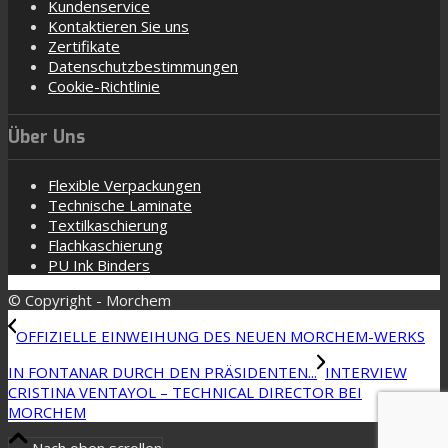
Kundenservice
Kontaktieren Sie uns
Zertifikate
Datenschutzbestimmungen
Cookie-Richtlinie
Über Uns
Flexible Verpackungen
Technische Laminate
Textilkaschierung
Flachkaschierung
PU Ink Binders
© Copyright - Morchem
OFFIZIELLE EINWEIHUNG DES NEUEN MORCHEM-WERKS
IN FONTANAR DURCH DEN PRÄSIDENTEN...
INTERVIEW
CRISTINA VENTAYOL – TECHNICAL DIRECTOR BEI
MORCHEM
Nach oben scrollen