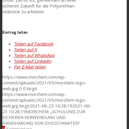
sicheren Zukunft für die Polyurethan-
News
Industrie zu arbeiten.
Kontaktieren Sie uns
Eintrag teilen
Teilen auf Facebook
Teilen auf X
Suche
Teilen auf WhatsApp
Teilen auf LinkedIn
Per E-Mail teilen
Menü
Menü
https://www.morchem.com/wp-
content/uploads/2021/05/morchem-logo-
web.jpg
0
0
birgit
https://www.morchem.com/wp-
content/uploads/2021/05/morchem-logo-
web.jpg
birgit
2021-06-23 10:28:19
2021-06-
23 10:28:19
MORCHEM: „SCHULUNG ZUR
SICHEREN VERWENDUNG UND
HANDHABUNG VON DIISOCYANATEN“
0
Kommentare