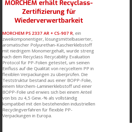
MORCHEM erhält Recyclass-
Zertifizierung für
Wiederverwertbarkeit
Textilkaschierung
MORCHEM PS 2337 AR + CS-907 R
, ein
zweikomponentiger, lösungsmittelbasierter,
Flachkaschierung
aromatischer Polyurethan-Kaschierklebstoff
mit niedrigem Monomergehalt, wurde streng
nach dem Recyclass Recycability Evaluation
Protocol für PP-Folien getestet, um seinen
PU Ink Binders
Einfluss auf die Qualität von recyceltem PP in
flexiblen Verpackungen zu überprüfen. Die
Teststruktur bestand aus einer BOPP-Folie,
einem Morchem-Laminierklebstoff und einer
Innovation
BOPP-Folie und erwies sich bei einem Anteil
von bis zu 4,5 Gew.-% als vollständig
kompatibel mit den bestehenden industriellen
Forschung und Entwicklung
Recyclingverfahren für flexible PP-
Verpackungen in Europa.
Consumer Care