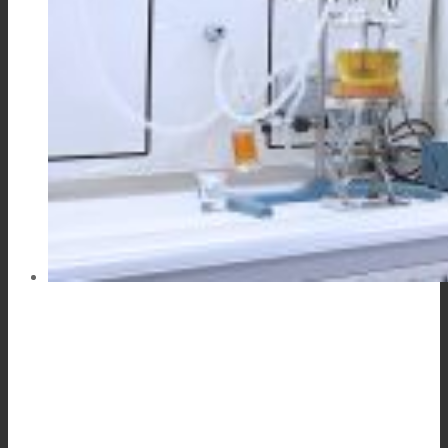
Link zu Mail
Technische Laminate
Textilkaschierung
Flachkaschierung
PU Ink Binders
Innovation
Forschung und Entwicklung