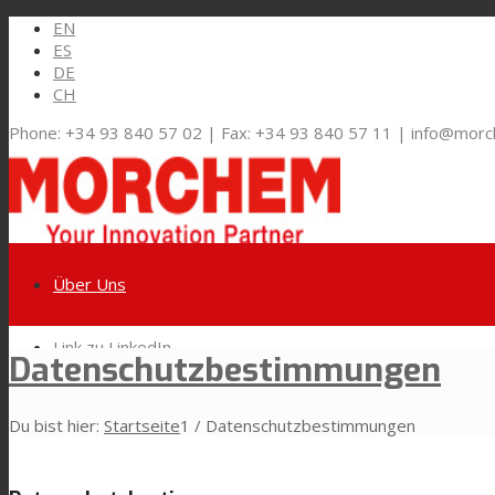
EN
ES
DE
CH
Phone: +34 93 840 57 02 | Fax: +34 93 840 57 11 | info@mor
Über Uns
Link zu LinkedIn
Datenschutzbestimmungen
Märkte und Lösungen
Du bist hier:
Startseite
1
/
Datenschutzbestimmungen
Link zu Youtube
Flexible Verpackungen