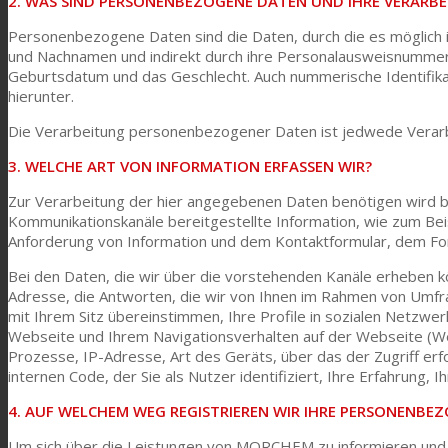
2. WAS SIND PERSONENBEZOGENE DATEN UND IHRE VERARB
Personenbezogene Daten sind die Daten, durch die es möglich ist
Consumer Care
und Nachnamen und indirekt durch ihre Personalausweisnummer
Geburtsdatum und das Geschlecht. Auch nummerische Identifikat
hierunter.
Leistung
Die Verarbeitung personenbezogener Daten ist jedwede Verarbe
3. WELCHE ART VON INFORMATION ERFASSEN WIR?
Nachhaltigkeit
Zur Verarbeitung der hier angegebenen Daten benötigen wird b
Kommunikationskanäle bereitgestellte Information, wie zum Bei
Anforderung von Information und dem Kontaktformular, dem For
Kundenservice
Bei den Daten, die wir über die vorstehenden Kanäle erheben 
Adresse, die Antworten, die wir von Ihnen im Rahmen von Umf
mit Ihrem Sitz übereinstimmen, Ihre Profile in sozialen Netzwer
Webseite und Ihrem Navigationsverhalten auf der Webseite (We
Zertifikate
Prozesse, IP-Adresse, Art des Geräts, über das der Zugriff erf
internen Code, der Sie als Nutzer identifiziert, Ihre Erfahrung, Ih
4. AUF WELCHEM WEG REGISTRIEREN WIR IHRE PERSONENBE
Karriere
Um sich über die Leistungen von MORCHEM zu informieren und die