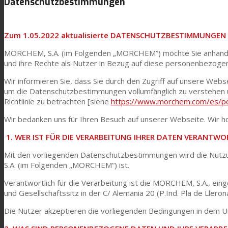
Datenschutzbestimmungen
Link zu Mail
Technische Laminate
Zum 1.05.2022 aktualisierte DATENSCHUTZBESTIMMUNGEN
MORCHEM, S.A. (im Folgenden „MORCHEM”) möchte Sie anhand d
Textilkaschierung
und ihre Rechte als Nutzer in Bezug auf diese personenbezoge
Wir informieren Sie, dass Sie durch den Zugriff auf unsere Webs
um die Datenschutzbestimmungen vollumfänglich zu verstehen 
Flachkaschierung
Richtlinie zu betrachten [siehe
https://www.morchem.com/es/pol
Wir bedanken uns für Ihren Besuch auf unserer Webseite. Wir 
PU Ink Binders
1.
WER IST FÜR DIE VERARBEITUNG IHRER DATEN VERANTWO
Mit den vorliegenden Datenschutzbestimmungen wird die Nu
S.A. (im Folgenden „MORCHEM“) ist.
Innovation
Verantwortlich für die Verarbeitung ist die MORCHEM, S.A., e
und Gesellschaftssitz in der C/ Alemania 20 (P.Ind. Pla de Llero
Forschung und Entwicklung
Die Nutzer akzeptieren die vorliegenden Bedingungen in dem U