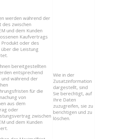
ten werden während der
it des zwischen
M und dem Kunden
lossenen Kaufvertrags
 Produkt oder des
 über die Leistung
tet.
Ihnen bereitgestellten
erden entsprechend
Wie in der
 und während der
Zusatzinformation
chen
dargestellt, sind
rungsfristen für die
Sie berechtigt, auf
machung von
Ihre Daten
hen aus dem
zuzugreifen, sie zu
rag oder
berichtigen und zu
istungsvertrag zwischen
löschen.
M und dem Kunden
ert.
ichen der Maximalfrist