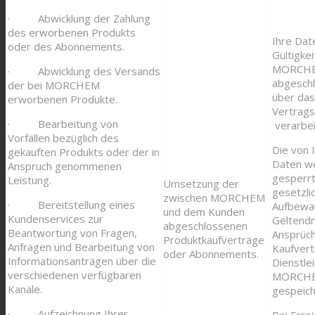
· Abwicklung der Zahlung
des erworbenen Produkts
Ihre Da
oder des Abonnements.
Gültigke
MORCHE
· Abwicklung des Versands
abgesch
der bei MORCHEM
über das
erworbenen Produkte.
Vertrags
· Bearbeitung von
verarbei
Vorfällen bezüglich des
Die von 
gekauften Produkts oder der in
Daten w
Anspruch genommenen
gesperrt
Leistung.
Umsetzung der
gesetzli
zwischen MORCHEM
· Bereitstellung eines
Aufbewah
und dem Kunden
Kundenservices zur
Geltend
abgeschlossenen
Beantwortung von Fragen,
Ansprüc
Produktkaufverträge
Anfragen und Bearbeitung von
Kaufvert
oder Abonnements.
Informationsanträgen über die
Dienstle
verschiedenen verfügbaren
MORCHE
Kanäle.
gespeich
· Aufzeichnung Ihrer
Bei Erre