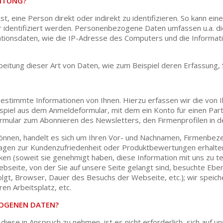
EITUNG?
, eine Person direkt oder indirekt zu identifizieren. So kann ein
 identifiziert werden. Personenbezogene Daten umfassen u.a. d
ionsdaten, wie die IP-Adresse des Computers und die Information
itung dieser Art von Daten, wie zum Beispiel deren Erfassung, S
estimmte Informationen von Ihnen. Hierzu erfassen wir die von 
spiel aus dem Anmeldeformular, mit dem ein Konto für einen Part
mular zum Abonnieren des Newsletters, den Firmenprofilen in de
können, handelt es sich um Ihren Vor- und Nachnamen, Firmenbe
ragen zur Kundenzufriedenheit oder Produktbewertungen erhalte
ken (soweit sie genehmigt haben, diese Information mit uns zu te
bseite, von der Sie auf unsere Seite gelangt sind, besuchte E
olgt, Browser, Dauer des Besuchs der Webseite, etc.); wir speich
ren Arbeitsplatz, etc.
ZOGENEN DATEN?
se in Anspruch zu nehmen, ist es nicht erforderlich, sich auf u