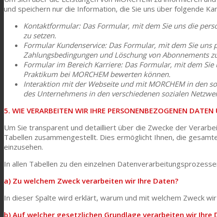
und speichern nur die Information, die Sie uns über folgende K
News
Kontaktformular: Das Formular, mit dem Sie uns die per
zu setzen.
Formular Kundenservice: Das Formular, mit dem Sie uns 
Zahlungsbedingungen und Löschung von Abonnements zu 
Kontaktieren Sie uns
Formular im Bereich Karriere: Das Formular, mit dem Sie 
Praktikum bei MORCHEM bewerten können.
Interaktion mit der Webseite und mit MORCHEM in den sozi
Suche
des Unternehmens in den verschiedenen sozialen Netzwe
5. WIE VERARBEITEN WIR IHRE PERSONENBEZOGENEN DATE
Um Sie transparent und detailliert über die Zwecke der Verarbe
Menü
Menü
Tabellen zusammengestellt. Dies ermöglicht Ihnen, die gesamte
einzusehen.
In allen Tabellen zu den einzelnen Datenverarbeitungsprozessen
a) Zu welchem Zweck verarbeiten wir Ihre Daten?
In dieser Spalte wird erklärt, warum und mit welchem Zweck w
b) Auf welcher gesetzlichen Grundlage verarbeiten wir Ihre