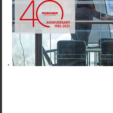
Link zu Mail
Technische Laminate
Textilkaschierung
Flachkaschierung
PU Ink Binders
Innovation
Forschung und Entwicklung