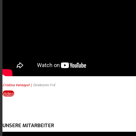
News
Kontaktieren Sie uns
Suche
Menü
Menü
Cristina Ventayol |
Direktorin F+E
Video
UNSERE MITARBEITER