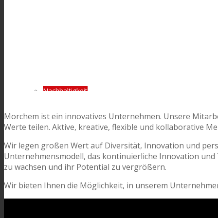
Consumer Care
Leistung
Nachhaltigkeit
Morchem ist ein innovatives Unternehmen. Unsere Mitarbei
Werte teilen. Aktive, kreative, flexible und kollaborative
Kundenservice
Wir legen großen Wert auf Diversität, Innovation und pers
Unternehmensmodell, das kontinuierliche Innovation und
Zertifikate
zu wachsen und ihr Potential zu vergrößern.
Wir bieten Ihnen die Möglichkeit, in unserem Unternehme
Karriere