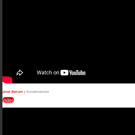
Janet Batram |
Kundenservice
Video