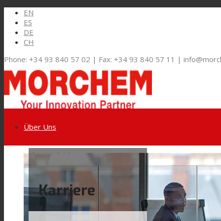
EN
ES
DE
CH
Phone: +34 93 840 57 02 | Fax: +34 93 840 57 11 | info@mor
Über Uns
Link zu LinkedIn
Märkte und Lösungen
Karriere
Link zu Youtube
Flexible Verpackungen