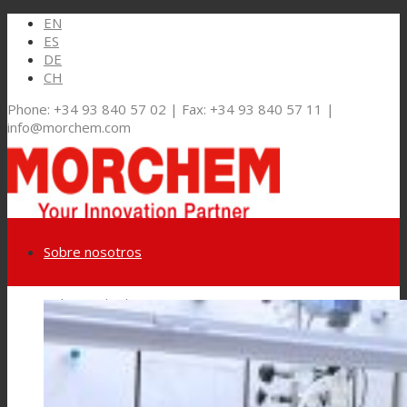
EN
ES
DE
CH
Phone: +34 93 840 57 02 | Fax: +34 93 840 57 11 |
info@morchem.com
Sobre nosotros
Link to LinkedIn
Mercados y Soluciones
Link to Youtube
Embalaje Flexible