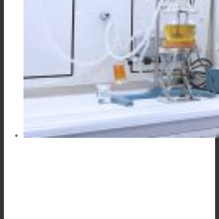
Link to Mail
Laminación de paneles
Laminación técnica
Laminación textil
Resinas de Poliuretano para tintas de impresión
Innovación
I+D