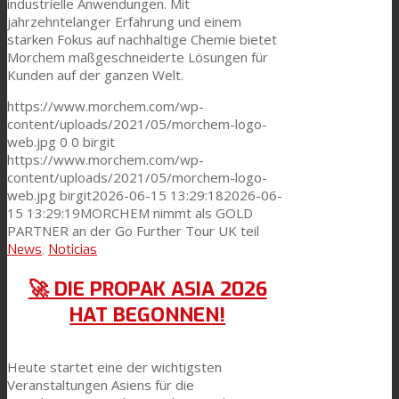
industrielle Anwendungen. Mit
jahrzehntelanger Erfahrung und einem
starken Fokus auf nachhaltige Chemie bietet
Morchem maßgeschneiderte Lösungen für
Kunden auf der ganzen Welt.
https://www.morchem.com/wp-
content/uploads/2021/05/morchem-logo-
web.jpg
0
0
birgit
https://www.morchem.com/wp-
content/uploads/2021/05/morchem-logo-
web.jpg
birgit
2026-06-15 13:29:18
2026-06-
15 13:29:19
MORCHEM nimmt als GOLD
PARTNER an der Go Further Tour UK teil
News
,
Noticias
🚀 DIE PROPAK ASIA 2026
HAT BEGONNEN!
Heute startet eine der wichtigsten
Veranstaltungen Asiens für die