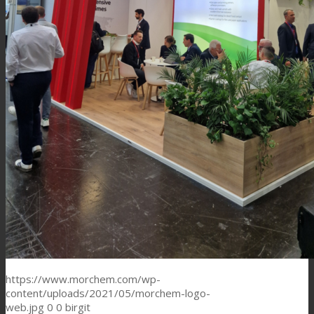
https://www.morchem.com/wp-
content/uploads/2021/05/morchem-logo-
web.jpg
0
0
birgit