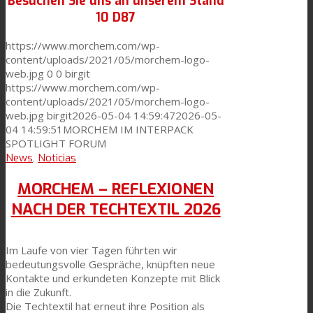
Besuchen Sie uns an unserem Stand
10 D87
https://www.morchem.com/wp-
content/uploads/2021/05/morchem-logo-
web.jpg
0
0
birgit
https://www.morchem.com/wp-
content/uploads/2021/05/morchem-logo-
web.jpg
birgit
2026-05-04 14:59:47
2026-05-
04 14:59:51
MORCHEM IM INTERPACK
SPOTLIGHT FORUM
News
,
Noticias
MORCHEM – REFLEXIONEN
NACH DER TECHTEXTIL 2026
Im Laufe von vier Tagen führten wir
bedeutungsvolle Gespräche, knüpften neue
Kontakte und erkundeten Konzepte mit Blick
in die Zukunft.
Die Techtextil hat erneut ihre Position als