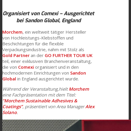
Link zu Mail
Technische Laminate
Organisiert von Comexi – Ausgerichtet
bei Sandon Global, England
Morchem
, ein weltweit tätiger Hersteller
Textilkaschierung
von Hochleistungs-Klebstoffen und
Beschichtungen für die flexible
Verpackungsindustrie, nahm mit Stolz als
Flachkaschierung
Gold Partner
an der
GO FURTHER TOUR UK
teil, einer exklusiven Branchenveranstaltung,
die von
Comexi
organisiert und in den
hochmodernen Einrichtungen von
Sandon
PU Ink Binders
Global
in England ausgerichtet wurde.
Während der Veranstaltung,hielt
Morchem
eine Fachpräsentation mit dem Titel:
Innovation
“Morchem Sustainable Adhesives &
Coatings”
, präsentiert von Area Manager
Alex
Solano
.
Forschung und Entwicklung