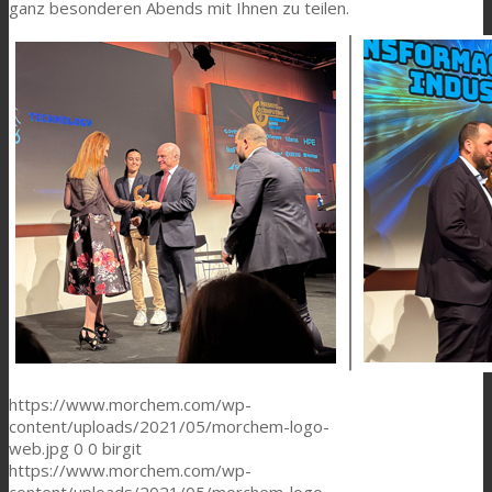
ganz besonderen Abends mit Ihnen zu teilen.
https://www.morchem.com/wp-
content/uploads/2021/05/morchem-logo-
web.jpg
0
0
birgit
https://www.morchem.com/wp-
content/uploads/2021/05/morchem-logo-