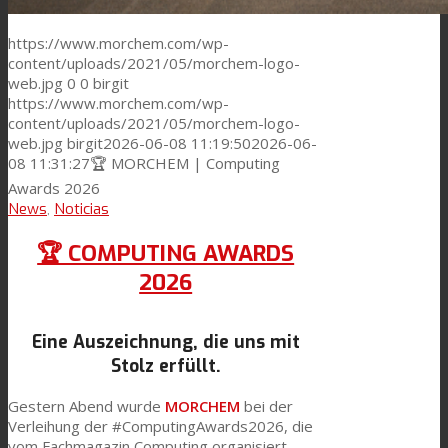
https://www.morchem.com/wp-
content/uploads/2021/05/morchem-logo-
web.jpg
0
0
birgit
https://www.morchem.com/wp-
content/uploads/2021/05/morchem-logo-
web.jpg
birgit
2026-06-08 11:19:50
2026-06-
08 11:31:27
🏆 MORCHEM | Computing
Awards 2026
News
,
Noticias
🏆 COMPUTING AWARDS
2026
Eine Auszeichnung, die uns mit
Stolz erfüllt.
Gestern Abend wurde
MORCHEM
bei der
Verleihung der #ComputingAwards2026, die
vom Fachmagazin Computing organisiert