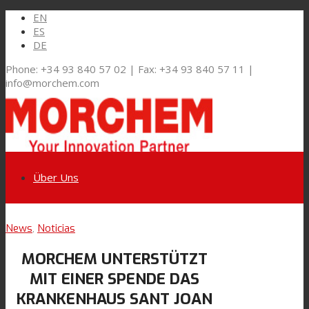
EN
ES
DE
Phone: +34 93 840 57 02 | Fax: +34 93 840 57 11 |
info@morchem.com
Über Uns
Link zu LinkedIn
News
,
Noticias
Märkte und Lösungen
MORCHEM UNTERSTÜTZT
Link zu Youtube
MIT EINER SPENDE DAS
Flexible Verpackungen
KRANKENHAUS SANT JOAN