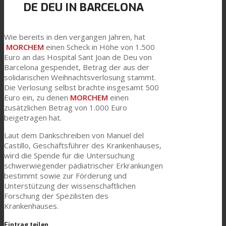
DE DEU IN BARCELONA
Link zu Mail
Technische Laminate
Wie bereits in den vergangen Jahren, hat
MORCHEM
einen Scheck in Höhe von 1.500
Textilkaschierung
Euro an das Hospital Sant Joan de Deu von
Barcelona gespendet, Betrag der aus der
solidarischen Weihnachtsverlosung stammt.
Die Verlosung selbst brachte insgesamt 500
Flachkaschierung
Euro ein, zu denen
MORCHEM
einen
zusätzlichen Betrag von 1.000 Euro
beigetragen hat.
PU Ink Binders
Laut dem Dankschreiben von Manuel del
Castillo, Geschäftsführer des Krankenhauses,
wird die Spende für die Untersuchung
schwerwiegender pädiatrischer Erkrankungen
Innovation
bestimmt sowie zur Förderung und
Unterstützung der wissenschaftlichen
Forschung der Spezilisten des
Krankenhauses.
Forschung und Entwicklung
Eintrag teilen