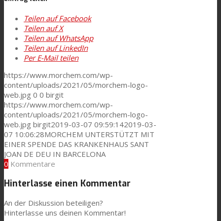
Consumer Care
Teilen auf Facebook
Teilen auf X
Teilen auf WhatsApp
Teilen auf LinkedIn
Leistung
Per E-Mail teilen
https://www.morchem.com/wp-
content/uploads/2021/05/morchem-logo-
Nachhaltigkeit
web.jpg
0
0
birgit
https://www.morchem.com/wp-
content/uploads/2021/05/morchem-logo-
web.jpg
birgit
2019-03-07 09:59:14
2019-03-
Kundenservice
07 10:06:28
MORCHEM UNTERSTÜTZT MIT
EINER SPENDE DAS KRANKENHAUS SANT
JOAN DE DEU IN BARCELONA
0
Kommentare
Zertifikate
Hinterlasse einen Kommentar
Karriere
An der Diskussion beteiligen?
Hinterlasse uns deinen Kommentar!