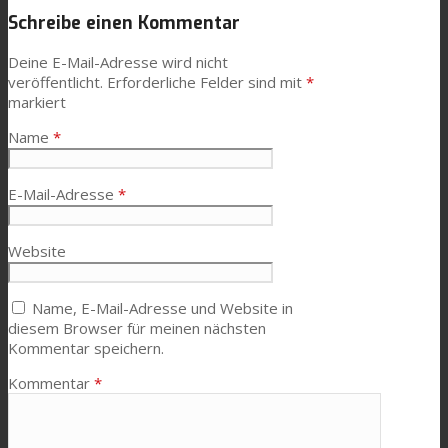
Schreibe einen Kommentar
News
Deine E-Mail-Adresse wird nicht
veröffentlicht.
Erforderliche Felder sind mit
*
markiert
Kontaktieren Sie uns
Name
*
Suche
E-Mail-Adresse
*
Website
Menü
Menü
Name, E-Mail-Adresse und Website in
diesem Browser für meinen nächsten
Kommentar speichern.
Kommentar
*