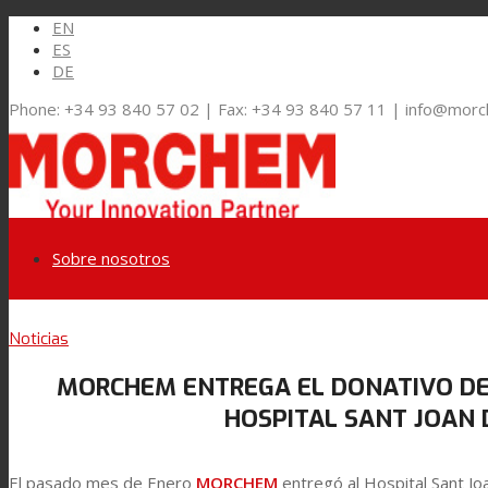
EN
ES
DE
Phone: +34 93 840 57 02 | Fax: +34 93 840 57 11 | info@mor
Sobre nosotros
Link to LinkedIn
Noticias
Mercados y Soluciones
MORCHEM ENTREGA EL DONATIVO DEL
Link to Youtube
HOSPITAL SANT JOAN 
Embalaje Flexible
El pasado mes de Enero
MORCHEM
entregó al Hospital Sant J
Link to Mail