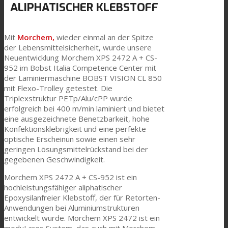
ALIPHATISCHER KLEBSTOFF
Link zu Mail
Technische Laminate
Mit
Morchem,
wieder einmal an der Spitze
der Lebensmittelsicherheit, wurde unsere
Textilkaschierung
Neuentwicklung Morchem XPS 2472 A + CS-
952 im Bobst Italia Competence Center mit
der Laminiermaschine BOBST VISION CL 850
mit Flexo-Trolley getestet. Die
Flachkaschierung
Triplexstruktur PETp/Alu/cPP wurde
erfolgreich bei 400 m/min laminiert und bietet
eine ausgezeichnete Benetzbarkeit, hohe
Konfektionsklebrigkeit und eine perfekte
PU Ink Binders
optische Erscheinun sowie einen sehr
geringen Lösungsmittelrückstand bei der
gegebenen Geschwindigkeit.
Innovation
Morchem XPS 2472 A + CS-952 ist ein
hochleistungsfähiger aliphatischer
Epoxysilanfreier Klebstoff, der für Retorten-
Anwendungen bei Aluminiumstrukturen
Forschung und Entwicklung
entwickelt wurde. Morchem XPS 2472 ist ein
moduLares System, das auch mit Morchem