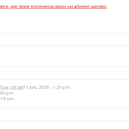
fahre, wie deine Kommentardaten verarbeitet werden.
our UK teil
15 Juni, 2026 - 1:29 p.m.
:00 p.m.
:19 a.m.