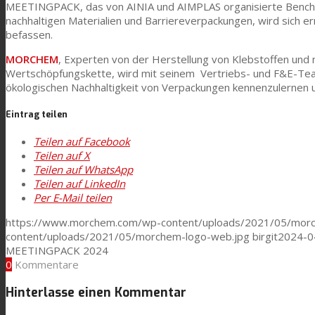
MEETINGPACK, das von AINIA und AIMPLAS organisierte Bench
nachhaltigen Materialien und Barriereverpackungen, wird sich e
befassen.
Textilkaschierung
MORCHEM
, Experten von der Herstellung von Klebstoffen und 
Wertschöpfungskette, wird mit seinem Vertriebs- und F&E-Team
ökologischen Nachhaltigkeit von Verpackungen kennenzulernen u
Flachkaschierung
Eintrag teilen
PU Ink Binders
Teilen auf Facebook
Teilen auf X
Teilen auf WhatsApp
Teilen auf LinkedIn
Innovation
Per E-Mail teilen
https://www.morchem.com/wp-content/uploads/2021/05/morc
content/uploads/2021/05/morchem-logo-web.jpg
birgit
2024-0
Forschung und Entwicklung
MEETINGPACK 2024
0
Kommentare
Hinterlasse einen Kommentar
Consumer Care