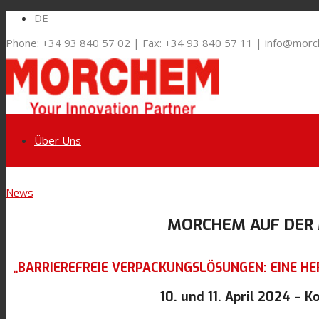
DE
Phone: +34 93 840 57 02 | Fax: +34 93 840 57 11 | info@mor
Über Uns
Link zu LinkedIn
News
Märkte und Lösungen
MORCHEM AUF DER 
Link zu Youtube
Flexible Verpackungen
„BARRIEREFREIE VERPACKUNGSLÖSUNGEN: EINE H
Link zu Mail
10. und 11. April 2024 – 
Technische Laminate