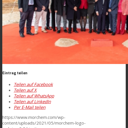
News
Kontaktieren Sie uns
Suche
Eintrag teilen
Menü
Menü
Teilen auf Facebook
Teilen auf X
Teilen auf WhatsApp
Teilen auf LinkedIn
Per E-Mail teilen
https://www.morchem.com/wp-
content/uploads/2021/05/morchem-logo-