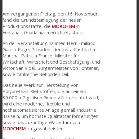
Link zu Mail
Technische Laminate
Am vergangenen Freitag, den 16. November,
fand die Grundsteinlegung der neuen
Produktionsstätte, die
MORCHEM
in
Fontanar, Guadalajara errichtet, statt.
Textilkaschierung
An der Veranstaltung nahmen Herr Emiliano
García-Page, Präsident der Junta Castilla La
Mancha, Patricia Franco, Minister für
Flachkaschierung
Wirtschaft, Wirtschaft und Beschäftigung, und
Víctor San Vidal, Bürgermeister von Fontanar,
sowie zahlreiche Behörden teil.
PU Ink Binders
Das neue Werk zur Herstellung von
Polyurethan-Klebstoffen, die auf einem
30.000 m2 großen Grundstück errichtet wird,
wird eine moderne, flexible und
Innovation
hochautomatisierte Anlage gemäß Industrie
4.0 sein, um höchste Qualitätsanforderungen
sowie das zukünftige Wachstum von
Forschung und Entwicklung
MORCHEM
zu gewährleisten.