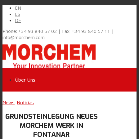
EN
ES
DE
Phone: +34 93 840 57 02 | Fax: +34 93 840 57 11 |
info@morchem.com
Über Uns
Link zu LinkedIn
News
,
Noticias
Märkte und Lösungen
GRUNDSTEINLEGUNG NEUES
Link zu Youtube
MORCHEM WERK IN
Flexible Verpackungen
FONTANAR