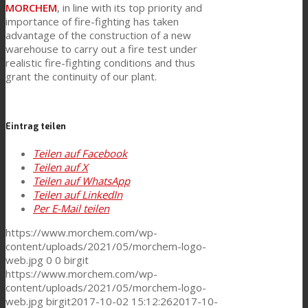
MORCHEM
, in line with its top priority and
importance of fire-fighting has taken
advantage of the construction of a new
Consumer Care
warehouse to carry out a fire test under
realistic fire-fighting conditions and thus
grant the continuity of our plant.
Leistung
Eintrag teilen
Nachhaltigkeit
Teilen auf Facebook
Teilen auf X
Teilen auf WhatsApp
Kundenservice
Teilen auf LinkedIn
Per E-Mail teilen
https://www.morchem.com/wp-
Zertifikate
content/uploads/2021/05/morchem-logo-
web.jpg
0
0
birgit
https://www.morchem.com/wp-
content/uploads/2021/05/morchem-logo-
Karriere
web.jpg
birgit
2017-10-02 15:12:26
2017-10-