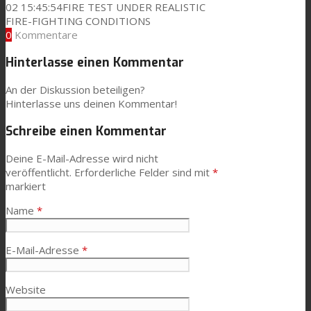
02 15:45:54
FIRE TEST UNDER REALISTIC
FIRE-FIGHTING CONDITIONS
0
Kommentare
News
Hinterlasse einen Kommentar
An der Diskussion beteiligen?
Kontaktieren Sie uns
Hinterlasse uns deinen Kommentar!
Schreibe einen Kommentar
Suche
Deine E-Mail-Adresse wird nicht
veröffentlicht.
Erforderliche Felder sind mit
*
markiert
Menü
Menü
Name
*
E-Mail-Adresse
*
Website