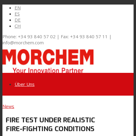
EN
ES
DE
CH
Phone: +34 93 840 57 02 | Fax: +34 93 840 57 11 |
info@morchem.com
Über Uns
Link zu LinkedIn
News
Märkte und Lösungen
FIRE TEST UNDER REALISTIC
Link zu Youtube
FIRE-FIGHTING CONDITIONS
Flexible Verpackungen