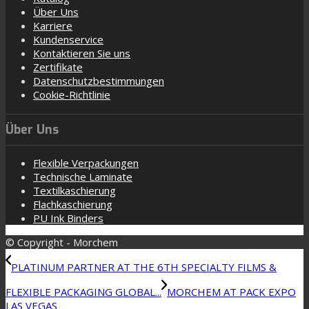
Über Uns
Karriere
Kundenservice
Kontaktieren Sie uns
Zertifikate
Datenschutzbestimmungen
Cookie-Richtlinie
Über Uns
Flexible Verpackungen
Technische Laminate
Textilkaschierung
Flachkaschierung
PU Ink Binders
© Copyright - Morchem
PLATINUM PARTNER AT THE 6TH SPECIALTY FILMS &
FLEXIBLE PACKAGING GLOBAL...
MORCHEM AT PACK EXPO
LAS VEGAS