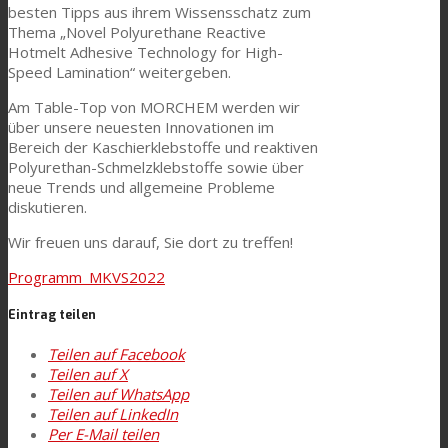
besten Tipps aus ihrem Wissensschatz zum
Thema „Novel Polyurethane Reactive
Hotmelt Adhesive Technology for High-
Consumer Care
Speed Lamination“ weitergeben.
Am Table-Top von MORCHEM werden wir
über unsere neuesten Innovationen im
Leistung
Bereich der Kaschierklebstoffe und reaktiven
Polyurethan-Schmelzklebstoffe sowie über
neue Trends und allgemeine Probleme
diskutieren.
Nachhaltigkeit
Wir freuen uns darauf, Sie dort zu treffen!
Programm_MKVS2022
Kundenservice
Eintrag teilen
Teilen auf Facebook
Zertifikate
Teilen auf X
Teilen auf WhatsApp
Teilen auf LinkedIn
Karriere
Per E-Mail teilen