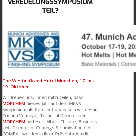
VEREDELUNGSSYMPOSIUM
TEIL?
Link zu Mail
Technische Laminate
Textilkaschierung
Flachkaschierung
The Westin Grand Hotel München, 17. bis
PU Ink Binders
19. Oktober
Wir freuen uns, Ihnen mitzuteilen, dass
MORCHEM
dieses Jahr auf dem MKVS-
Innovation
Symposium als Referent dabei sein wird. Frau
Cristina Ventayol, Technical Director bei
MORCHEM
und Herr Albert Chicote, Business
Unit Director of Coatings & Lamination bei
Forschung und Entwicklung
COMEXI, werden in ihrer Präsentation die