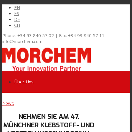
EN
ES
DE
CH
Phone: +34 93 840 57 02 | Fax: +34 93 840 57 11 |
info@morchem.com
Über Uns
Link zu LinkedIn
News
Märkte und Lösungen
NEHMEN SIE AM 47.
Link zu Youtube
MÜNCHNER KLEBSTOFF- UND
Flexible Verpackungen