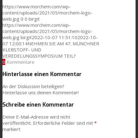
https://www.morchem.com/wp-
content/uploads/2021/05/morchem-logo-
News
web.jpg
0
0
birgit
https://www.morchem.com/wp-
content/uploads/2021/05/morchem-logo-
web.jpg
birgit
2022-10-07 11:51:10
2022-10-
Kontaktieren Sie uns
07 12:00:14
NEHMEN SIE AM 47. MÜNCHNER
KLEBSTOFF- UND
VEREDELUNGSSYMPOSIUM TEIL?
0
Kommentare
Suche
Hinterlasse einen Kommentar
An der Diskussion beteiligen?
Menü
Menü
Hinterlasse uns deinen Kommentar!
Schreibe einen Kommentar
Deine E-Mail-Adresse wird nicht
veröffentlicht.
Erforderliche Felder sind mit
*
markiert