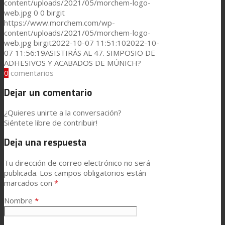
content/uploads/2021/05/morchem-logo-
web.jpg
0
0
birgit
https://www.morchem.com/wp-
Noticias
content/uploads/2021/05/morchem-logo-
web.jpg
birgit
2022-10-07 11:51:10
2022-10-
07 11:56:19
ASISTIRÁS AL 47. SIMPOSIO DE
ADHESIVOS Y ACABADOS DE MÚNICH?
Contacto
0
comentarios
Dejar un comentario
Buscar
¿Quieres unirte a la conversación?
Siéntete libre de contribuir!
Deja una respuesta
Menú
Menú
Tu dirección de correo electrónico no será
publicada.
Los campos obligatorios están
marcados con
*
Nombre
*