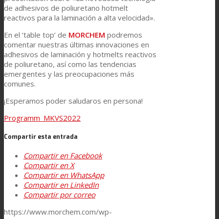
de adhesivos de poliuretano hotmelt
reactivos para la laminación a alta velocidad».
Asistencia Técnica
En el ‘table top’ de
MORCHEM
podremos
comentar nuestras últimas innovaciones en
adhesivos de laminación y hotmelts reactivos
de poliuretano, así como las tendencias
Prestaciones
emergentes y las preocupaciones más
comunes.
¡Esperamos poder saludaros en persona!
Sostenibilidad
Programm_MKVS2022
Carrera
Compartir esta entrada
Compartir en Facebook
Compartir en X
Atención al Cliente
Compartir en WhatsApp
Compartir en LinkedIn
Compartir por correo
Certificaciones
https://www.morchem.com/wp-