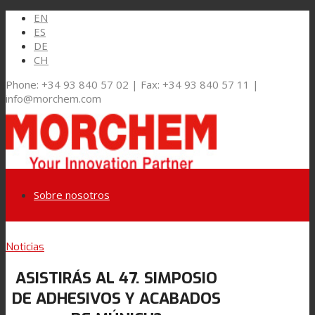
EN
ES
DE
CH
Phone: +34 93 840 57 02 | Fax: +34 93 840 57 11 |
info@morchem.com
Sobre nosotros
Link to LinkedIn
Noticias
Mercados y Soluciones
ASISTIRÁS AL 47. SIMPOSIO
Link to Youtube
DE ADHESIVOS Y ACABADOS
Embalaje Flexible