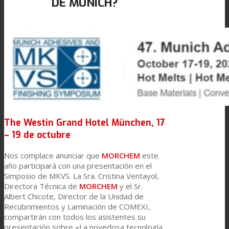
DE MÚNICH?
Link to Mail
Laminación de paneles
Laminación técnica
Laminación textil
The Westin Grand Hotel München, 17
– 19 de octubre
Resinas de Poliuretano para tintas de impresión
Nos complace anunciar que
MORCHEM
este
año participará con una presentación en el
Simposio de MKVS. La Sra. Cristina Ventayol,
Innovación
Directora Técnica de
MORCHEM
y el Sr.
Albert Chicote, Director de la Unidad de
Recubrimientos y Laminación de COMEXI,
compartirán con todos los asistentes su
I+D
presentación sobre «La novedosa tecnología