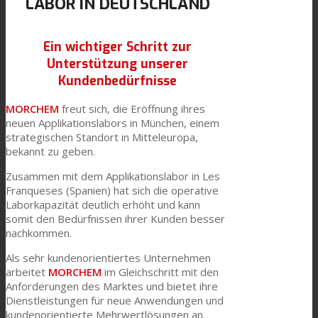
LABOR IN DEUTSCHLAND
Link zu Mail
Technische Laminate
Ein wichtiger Schritt zur
Unterstützung unserer
Kundenbedürfnisse
Textilkaschierung
MORCHEM
freut sich, die Eröffnung ihres
neuen Applikationslabors in München, einem
strategischen Standort in Mitteleuropa,
Flachkaschierung
bekannt zu geben.
Zusammen mit dem Applikationslabor in Les
Franqueses (Spanien) hat sich die operative
PU Ink Binders
Laborkapazität deutlich erhöht und kann
somit den Bedürfnissen ihrer Kunden besser
nachkommen.
Innovation
Als sehr kundenorientiertes Unternehmen
arbeitet
MORCHEM
im Gleichschritt mit den
Anforderungen des Marktes und bietet ihre
Dienstleistungen für neue Anwendungen und
Forschung und Entwicklung
kundenorientierte Mehrwertlösungen an.