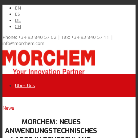
EN
ES
DE
CH
Phone: +34 93 840 57 02 | Fax: +34 93 840 57 11 |
info@morchem.com
Über Uns
Link zu LinkedIn
News
Märkte und Lösungen
MORCHEM: NEUES
Link zu Youtube
ANWENDUNGSTECHNISCHES
Flexible Verpackungen