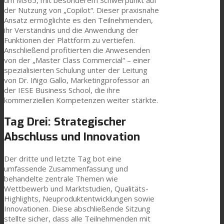
der Nutzung von „Copilot“. Dieser praxisnahe
News
Ansatz ermöglichte es den Teilnehmenden,
ihr Verständnis und die Anwendung der
Funktionen der Plattform zu vertiefen.
Anschließend profitierten die Anwesenden
Kontaktieren Sie uns
von der „Master Class Commercial“ – einer
spezialisierten Schulung unter der Leitung
von Dr. Iñigo Gallo, Marketingprofessor an
der IESE Business School, die ihre
Suche
kommerziellen Kompetenzen weiter stärkte.
Tag Drei: Strategischer
Menü
Menü
Abschluss und Innovation
Der dritte und letzte Tag bot eine
umfassende Zusammenfassung und
behandelte zentrale Themen wie
Wettbewerb und Marktstudien, Qualitäts-
Highlights, Neuproduktentwicklungen sowie
Innovationen. Diese abschließende Sitzung
stellte sicher, dass alle Teilnehmenden mit