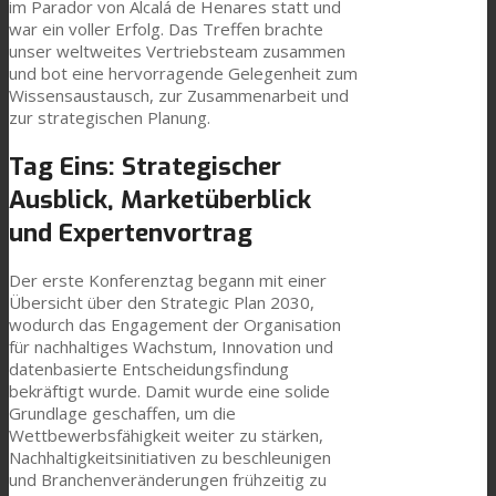
im Parador von Alcalá de Henares statt und
Link zu Mail
war ein voller Erfolg. Das Treffen brachte
Technische Laminate
unser weltweites Vertriebsteam zusammen
und bot eine hervorragende Gelegenheit zum
Wissensaustausch, zur Zusammenarbeit und
zur strategischen Planung.
Textilkaschierung
Tag Eins: Strategischer
Ausblick, Marketüberblick
Flachkaschierung
und Expertenvortrag
Der erste Konferenztag begann mit einer
PU Ink Binders
Übersicht über den Strategic Plan 2030,
wodurch das Engagement der Organisation
für nachhaltiges Wachstum, Innovation und
datenbasierte Entscheidungsfindung
Innovation
bekräftigt wurde. Damit wurde eine solide
Grundlage geschaffen, um die
Wettbewerbsfähigkeit weiter zu stärken,
Forschung und Entwicklung
Nachhaltigkeitsinitiativen zu beschleunigen
und Branchenveränderungen frühzeitig zu