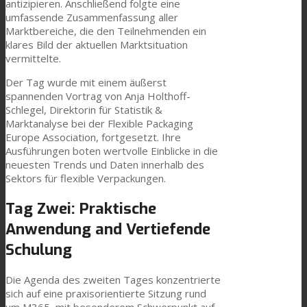
antizipieren. Anschließend folgte eine
umfassende Zusammenfassung aller
Consumer Care
Marktbereiche, die den Teilnehmenden ein
klares Bild der aktuellen Marktsituation
vermittelte.
Leistung
Der Tag wurde mit einem äußerst
spannenden Vortrag von Anja Holthoff-
Schlegel, Direktorin für Statistik &
Marktanalyse bei der Flexible Packaging
Nachhaltigkeit
Europe Association, fortgesetzt. Ihre
Ausführungen boten wertvolle Einblicke in die
neuesten Trends und Daten innerhalb des
Sektors für flexible Verpackungen.
Kundenservice
Tag Zwei: Praktische
Anwendung and Vertiefende
Zertifikate
Schulung
Die Agenda des zweiten Tages konzentrierte
Karriere
sich auf eine praxisorientierte Sitzung rund
um M365, mit besonderem Schwerpunkt auf