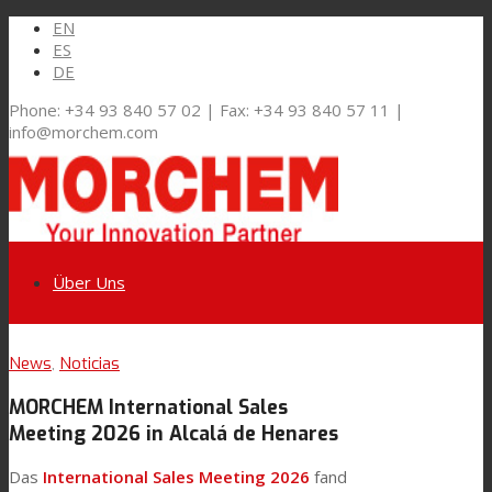
EN
ES
DE
Phone: +34 93 840 57 02 | Fax: +34 93 840 57 11 |
info@morchem.com
Über Uns
Link zu LinkedIn
News
,
Noticias
Märkte und Lösungen
MORCHEM International Sales
Link zu Youtube
Meeting 2026 in Alcalá de Henares
Flexible Verpackungen
Das
International Sales Meeting 2026
fand