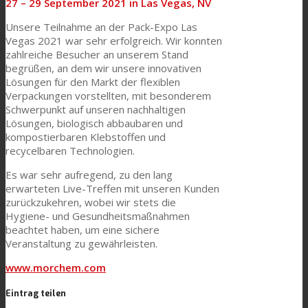
27 – 29 September 2021 in Las Vegas, NV
Unsere Teilnahme an der Pack-Expo Las
Vegas 2021 war sehr erfolgreich. Wir konnten
Textilkaschierung
zahlreiche Besucher an unserem Stand
begrüßen, an dem wir unsere innovativen
Lösungen für den Markt der flexiblen
Verpackungen vorstellten, mit besonderem
Flachkaschierung
Schwerpunkt auf unseren nachhaltigen
Lösungen, biologisch abbaubaren und
kompostierbaren Klebstoffen und
recycelbaren Technologien.
PU Ink Binders
Es war sehr aufregend, zu den lang
erwarteten Live-Treffen mit unseren Kunden
zurückzukehren, wobei wir stets die
Innovation
Hygiene- und Gesundheitsmaßnahmen
beachtet haben, um eine sichere
Veranstaltung zu gewährleisten.
Forschung und Entwicklung
www.morchem.com
Eintrag teilen
Consumer Care