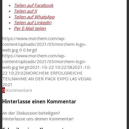
Teilen auf Facebook
Teilen auf X
Teilen auf WhatsApp
Leistung
Teilen auf LinkedIn
Per E-Mail teilen
https://www.morchem.com/wp-
Nachhaltigkeit
content/uploads/2021/05/morchem-logo-
web.jpg
0
0
birgit
https://www.morchem.com/wp-
content/uploads/2021/05/morchem-logo-
Kundenservice
web.jpg
birgit
2021-10-22 10:22:58
2021-10-
22 10:23:02
MORCHEM: ERFOLGREICHE
TEILNAHME AN DER PACK EXPO LAS VEGAS
2021
Zertifikate
0
Kommentare
Hinterlasse einen Kommentar
Karriere
An der Diskussion beteiligen?
Hinterlasse uns deinen Kommentar!
News