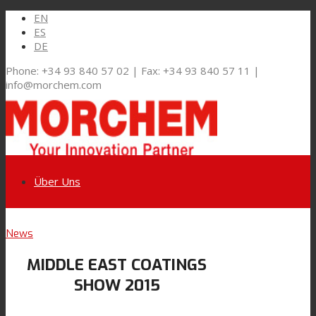
EN
ES
DE
Phone: +34 93 840 57 02 | Fax: +34 93 840 57 11 |
info@morchem.com
Über Uns
Link zu LinkedIn
News
Märkte und Lösungen
MIDDLE EAST COATINGS
Link zu Youtube
SHOW 2015
Flexible Verpackungen