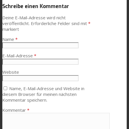
Schreibe einen Kommentar
News
Deine E-Mail-Adresse wird nicht
veröffentlicht.
Erforderliche Felder sind mit
*
markiert
Kontaktieren Sie uns
Name
*
Suche
E-Mail-Adresse
*
Website
Menü
Menü
Name, E-Mail-Adresse und Website in
diesem Browser für meinen nächsten
Kommentar speichern.
Kommentar
*