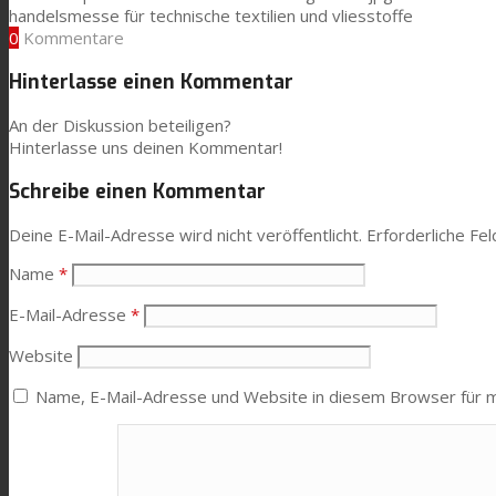
handelsmesse für technische textilien und vliesstoffe
Consumer Care
0
Kommentare
Hinterlasse einen Kommentar
Leistung
An der Diskussion beteiligen?
Hinterlasse uns deinen Kommentar!
Nachhaltigkeit
Schreibe einen Kommentar
Deine E-Mail-Adresse wird nicht veröffentlicht.
Erforderliche Fel
Kundenservice
Name
*
E-Mail-Adresse
*
Zertifikate
Website
Name, E-Mail-Adresse und Website in diesem Browser für 
Karriere