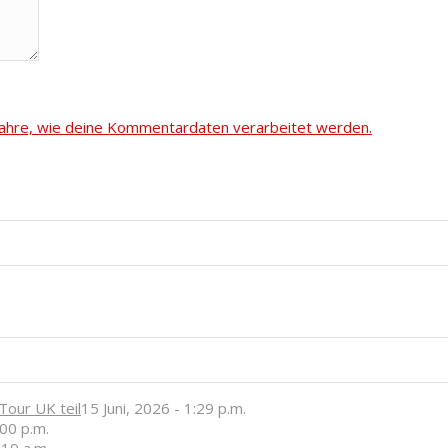
fahre, wie deine Kommentardaten verarbeitet werden.
our UK teil
15 Juni, 2026 - 1:29 p.m.
:00 p.m.
:19 a.m.