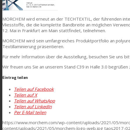
Technische Laminate
MORCHEM wird erneut an der TECHTEXTIL, der führenden intern
Vliesstoffe, die die komplette Bandbreite an möglichen Verwen
Textilkaschierung
12. Mai in Frankfurt am Main stattfindet, teilnehmen.
MORCHEM wird sein umfangreiches Produktportfolio an polyur
Textillaminierung präsentieren.
Flachkaschierung
Für mehr Information über die Ausstellung, besuchen Sie uns bitt
Wir freuen uns Sie an unserem Stand C39 in Halle 3.0 begrüßen 
PU Ink Binders
Eintrag teilen
Teilen auf Facebook
Innovation
Teilen auf X
Teilen auf WhatsApp
Teilen auf LinkedIn
Per E-Mail teilen
Forschung und Entwicklung
https://www.morchem.com/wp-content/uploads/2021/05/morc
content/uploads/2021/05/morchem-logo-web.jpg
taos
2017-02