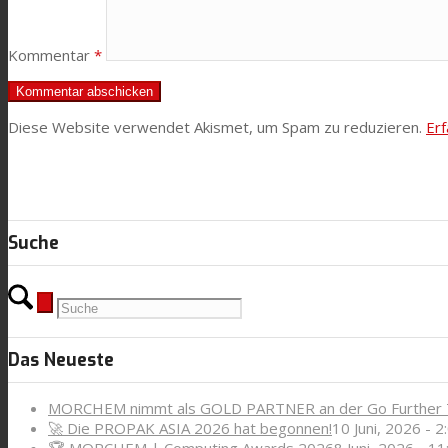
News
Kommentar
*
Kontaktieren Sie uns
Diese Website verwendet Akismet, um Spam zu reduzieren.
Er
Suche
Suche
Menü
Menü
Das Neueste
MORCHEM nimmt als GOLD PARTNER an der Go Further T
🚀 Die PROPAK ASIA 2026 hat begonnen!
10 Juni, 2026 - 2
🏆 MORCHEM | Computing Awards 2026
8 Juni, 2026 - 11