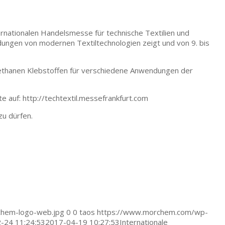
ationalen Handelsmesse für technische Textilien und
dungen von modernen Textiltechnologien zeigt und von 9. bis
ethanen Klebstoffen für verschiedene Anwendungen der
e auf: http://techtextil.messefrankfurt.com
zu dürfen.
hem-logo-web.jpg
0
0
taos
https://www.morchem.com/wp-
-24 11:24:53
2017-04-19 10:27:53
Internationale