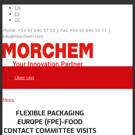
EN
ES
DE
Phone: +34 93 840 57 02 | Fax: +34 93 840 57 11 |
info@morchem.com
Über Uns
Link zu LinkedIn
News
Märkte und Lösungen
FLEXIBLE PACKAGING
Link zu Youtube
EUROPE (FPE)-FOOD
Flexible Verpackungen
CONTACT COMMITTEE VISITS