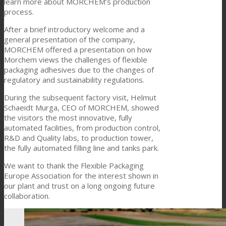
learn more about MORCHEM’s production
process.
Consumer Care
After a brief introductory welcome and a
general presentation of the company,
MORCHEM offered a presentation on how
Leistung
Morchem views the challenges of flexible
packaging adhesives due to the changes of
regulatory and sustainability regulations.
Nachhaltigkeit
During the subsequent factory visit, Helmut
Schaeidt Murga, CEO of MORCHEM, showed
the visitors the most innovative, fully
automated facilities, from production control,
Kundenservice
R&D and Quality labs, to production tower,
the fully automated filling line and tanks park.
We want to thank the Flexible Packaging
Zertifikate
Europe Association for the interest shown in
our plant and trust on a long ongoing future
collaboration.
Karriere