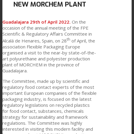
NEW MORCHEM PLANT
Link zu Mail
Technische Laminate
Guadalajara 29th of April 2022.
On the
occasion of the annual meeting of the FPE
Textilkaschierung
Scientific & Regulatory Affairs Committee in
th
Alcalá de Henares, Spain, on 28
of April, the
association Flexible Packaging Europe
organised a visit to the near-by state-of-the-
Flachkaschierung
art polyurethane and polyester production
plant of MORCHEM in the province of
Guadalajara.
PU Ink Binders
The Committee, made up by scientific and
regulatory food contact experts of the most
important European companies of the flexible
packaging industry, is focused on the latest
Innovation
regulatory legislations on recycled plastics
for food contact, substances, chemicals
strategy for sustainability and framework
Forschung und Entwicklung
regulations. The Committee was highly
interested in visiting this modern facility and