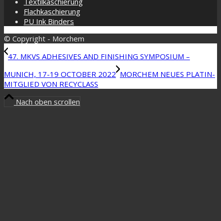
Textilkaschierung
Flachkaschierung
PU Ink Binders
© Copyright - Morchem
47. MKVS ADHESIVES AND FINISHING SYMPOSIUM –
MUNICH, 17-19 OCTOBER 2022
MORCHEM NEUES PLATIN-
MITGLIED VON RECYCLASS
Nach oben scrollen