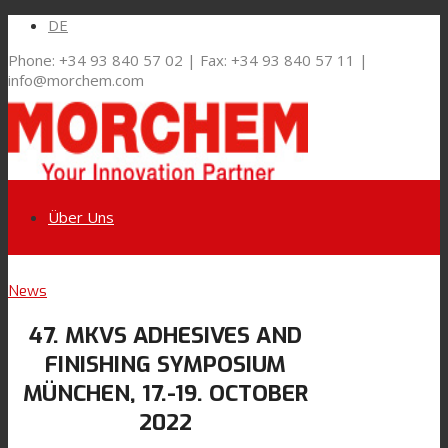
DE
Phone: +34 93 840 57 02 | Fax: +34 93 840 57 11 |
info@morchem.com
Über Uns
Link zu LinkedIn
News
Märkte und Lösungen
47. MKVS ADHESIVES AND
Link zu Youtube
FINISHING SYMPOSIUM
Flexible Verpackungen
MÜNCHEN, 17.-19. OCTOBER
2022
Link zu Mail
Technische Laminate