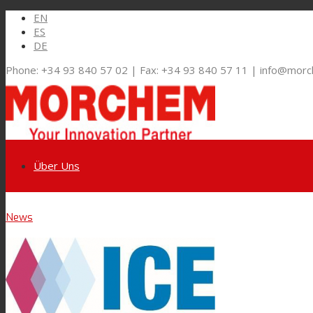
EN
ES
DE
Phone: +34 93 840 57 02 | Fax: +34 93 840 57 11 | info@mor
Über Uns
Link zu LinkedIn
News
Märkte und Lösungen
Link zu Youtube
Flexible Verpackungen
Link zu Mail