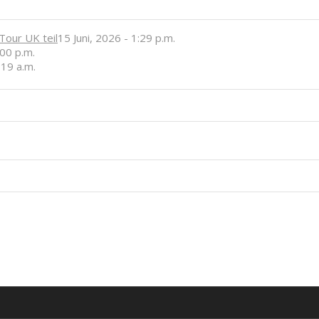
our UK teil
15 Juni, 2026 - 1:29 p.m.
:00 p.m.
:19 a.m.