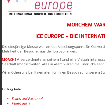
Technische Laminate
Textilkaschierung
MORCHEM WAR 
ICE EUROPE – DIE INTERNA
Flachkaschierung
Die diesjährige Messe war erneut Anziehungspunkt für Converti
Mehrheit der Besucher aus der Eurozone kam.
PU Ink Binders
MORCHEM
verzeichnete an seinem Stand eine Vielzahl interes
Geschäftsmöglichkeiten. Alles in Allem waren die Eindrücke sehr 
Wir möchen uns bei Ihnen allen für Ihren Besuch auf unserem S
Innovation
Eintrag teilen
Forschung und Entwicklung
Teilen auf Facebook
Teilen auf X