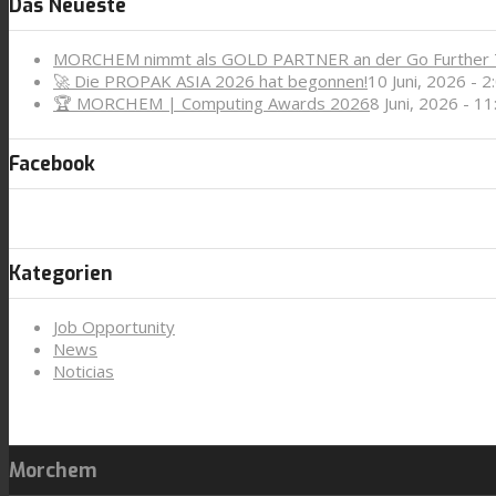
Das Neueste
MORCHEM nimmt als GOLD PARTNER an der Go Further T
🚀 Die PROPAK ASIA 2026 hat begonnen!
10 Juni, 2026 - 2
🏆 MORCHEM | Computing Awards 2026
8 Juni, 2026 - 11
Facebook
Kategorien
Job Opportunity
News
Noticias
Morchem