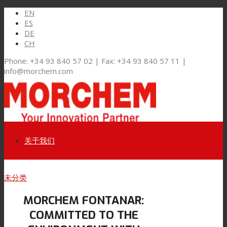
EN
ES
DE
CH
Phone: +34 93 840 57 02 | Fax: +34 93 840 57 11 |
info@morchem.com
关于我们
Link to LinkedIn
未分类
市场和解决方案
MORCHEM FONTANAR:
Link to Youtube
COMMITTED TO THE
软包装