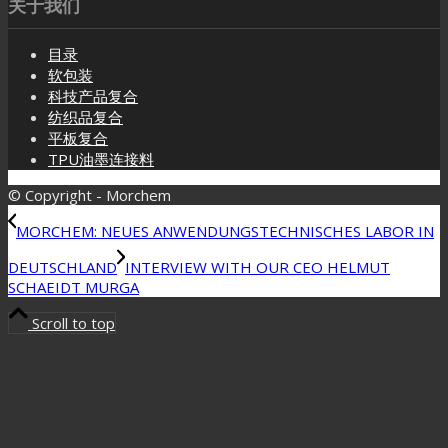
关于我们
目录
软包装
科技产品复合
纺织品复合
平板复合
TPU油墨连接料
© Copyright - Morchem
MORCHEM: NEUES ANWENDUNGSTECHNISCHES LABOR IN
DEUTSCHLAND
INTERVIEW WITH OUR CEO HELMUT
SCHAEIDT MURGA
Scroll to top