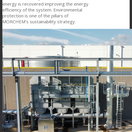
energy is recovered improving the energy
efficiency of the system. Environmental
protection is one of the pillars of
客户关怀
MORCHEM’s sustainability strategy.
特性
可持续性
客户支持
证书
职业发展