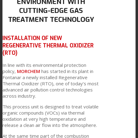
ENVIRONMENT WITH
CUTTING-EDGE GAS
Link to Mail
科技产品复合
TREATMENT TECHNOLOGY
INSTALLATION OF NEW
纺织品复合
REGENERATIVE THERMAL OXIDIZER
(RTO)
平板复合
In line with its environmental protection
policy,
MORCHEM
has started in its plant in
Fontanar a newly installed Regenerative
Thermal Oxidizer (RTO), one of today’s most
TPU油墨连接料
advanced air pollution control technologies
across industry.
This process unit is designed to treat volatile
创新
organic compounds (VOCs) via thermal
oxidation at very high temperature and
release a clean air flow into the atmosphere.
研发
At the same time part of the combustion