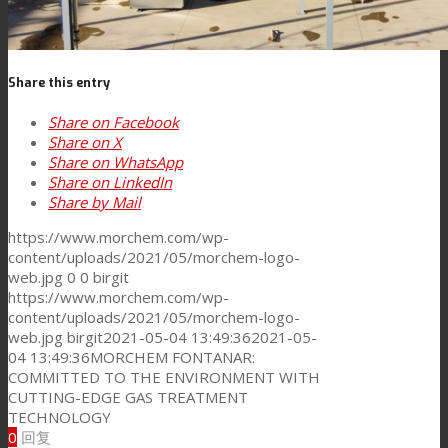
新闻
Share this entry
Share on Facebook
联系我们
Share on X
Share on WhatsApp
Share on LinkedIn
Share by Mail
Search
https://www.morchem.com/wp-
content/uploads/2021/05/morchem-logo-
web.jpg
0
0
birgit
Menu
Menu
https://www.morchem.com/wp-
content/uploads/2021/05/morchem-logo-
web.jpg
birgit
2021-05-04 13:49:36
2021-05-
04 13:49:36
MORCHEM FONTANAR:
COMMITTED TO THE ENVIRONMENT WITH
CUTTING-EDGE GAS TREATMENT
TECHNOLOGY
0
回复