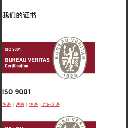
我们的证书
客户关怀
特性
可持续性
客户支持
ISO 9001
证书
英语
|
法语
|
德语
|
西班牙语
职业发展