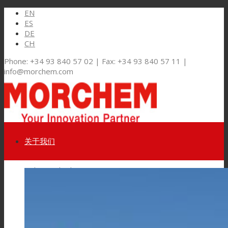
EN
ES
DE
CH
Phone: +34 93 840 57 02 | Fax: +34 93 840 57 11 |
info@morchem.com
关于我们
Link to LinkedIn
市场和解决方案
Link to Youtube
软包装