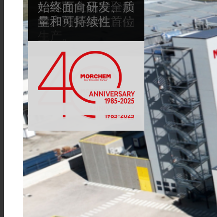
我们专业从事聚氨
一直将食品安全和
始终面向研发、质
Link to Mail
酯胶粘剂与涂层的
客户关怀放在首位
量和可持续性
增加生产能力和存
科技产品复合
生产。
储
纺织品复合
平板复合
TPU油墨连接料
创新
研发