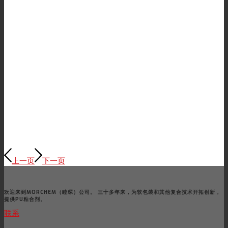
上一页
下一页
欢迎来到MORCHEM（睦琛）公司。 三十多年来，为软包装和其他复合技术开拓创新，
提供PU粘合剂。
联系