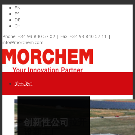
EN
ES
DE
CH
Phone: +34 93 840 57 02 | Fax: +34 93 840 57 11 |
info@morchem.com
关于我们
Link to LinkedIn
市场和解决方案
在瓜达拉哈拉开
从1985年起
总在首位
创新性公司
Link to Youtube
软包装
设新工厂