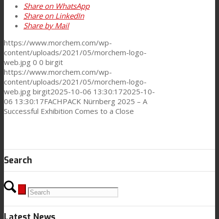
Share on WhatsApp
Share on LinkedIn
Share by Mail
新闻
https://www.morchem.com/wp-
content/uploads/2021/05/morchem-logo-
web.jpg
0
0
birgit
联系我们
https://www.morchem.com/wp-
content/uploads/2021/05/morchem-logo-
web.jpg
birgit
2025-10-06 13:30:17
2025-10-
06 13:30:17
FACHPACK Nürnberg 2025 – A
Search
Successful Exhibition Comes to a Close
Menu
Menu
Search
Latest News