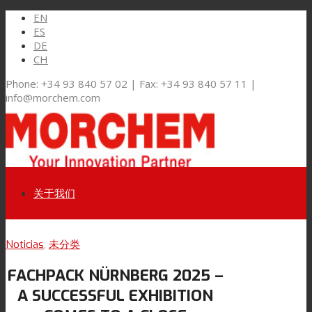
EN
ES
DE
CH
Phone: +34 93 840 57 02 | Fax: +34 93 840 57 11 |
info@morchem.com
关于我们
Link to LinkedIn
Noticias
,
未分类
市场和解决方案
FACHPACK NÜRNBERG 2025 –
Link to Youtube
A SUCCESSFUL EXHIBITION
软包装