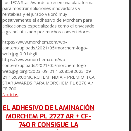
Los IFCA Star Awards ofrecen una plataforma
para mostrar soluciones innovadoras y
rentables y el jurado valoró muy
positivamente el adhesivo de Morchem para
aplicaciones especializadas como el envasado
a granel utilizado por muchos convertidores.
https://www.morchem.com/wp-
content/uploads/2021/05/morchem-logo-
web.jpg
0
0
birgit
https://www.morchem.com/wp-
content/uploads/2021/05/morchem-logo-
web.jpg
birgit
2023-09-21 15:08:58
2023-09-
21 15:09:00
MORCHEM INDIA – PREMIO IFCA
STAR AWARDS PARA MORCHEM PL 8270 A /
CF 700
Noticias
EL ADHESIVO DE LAMINACIÓN
MORCHEM PL 2727 AR + CF-
740 R CONSIGUE LA