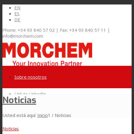
EN
ES
DE
Phone: +34 93 840 57 02 | Fax: +34 93 840 57 11 |
info@morchem.com
Sobre nosotros
Link to LinkedIn
Noticias
Mercados y Soluciones
Usted está aquí:
Inicio
1
/
Noticias
Link to Youtube
Embalaje Flexible
Noticias