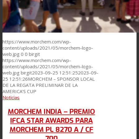
https://www.morchem.com/wp-
content/uploads/2021/05/morchem-logo-
web.jpg
0
0
birgit
https://www.morchem.com/wp-
content/uploads/2021/05/morchem-logo-
web.jpg
birgit
2023-09-25 12:51:25
2023-09-
25 12:51:26
MORCHEM – SPONSOR LOCAL
DE LA REGATA PRELIMINAR DE LA
AMERICA’S CUP
Noticias
MORCHEM INDIA – PREMIO
IFCA STAR AWARDS PARA
MORCHEM PL 8270 A / CF
700