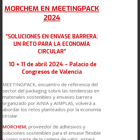
Link to Mail
MORCHEM EN MEETINGPACK
Laminación de paneles
2024
Laminación técnica
“SOLUCIONES EN ENVASE BARRERA:
UN RETO PARA LA ECONOMÍA
CIRCULAR”
Laminación textil
10 + 11 de abril 2024 – Palacio de
Congresos de Valencia
Resinas de Poliuretano para tintas de impresión
MEETINGPACK, encuentro de referencia del
sector del packaging sobre las tendencias en
materiales sostenibles y envases barrera
organizado por AINIA y AIMPLAS, volverá a
Innovación
abordar los retos planteados por la economía
circular.
MORCHEM
, proveedor de adhesivos y
I+D
soluciones sostenibles para el envase flexible
y como parte de la cadena de valor, estará