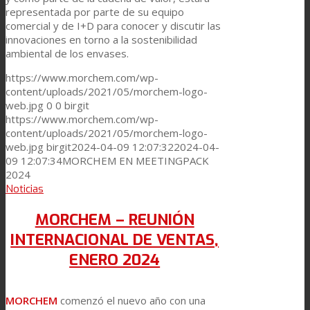
representada por parte de su equipo
comercial y de I+D para conocer y discutir las
Asistencia Técnica
innovaciones en torno a la sostenibilidad
ambiental de los envases.
https://www.morchem.com/wp-
Prestaciones
content/uploads/2021/05/morchem-logo-
web.jpg
0
0
birgit
https://www.morchem.com/wp-
Sostenibilidad
content/uploads/2021/05/morchem-logo-
web.jpg
birgit
2024-04-09 12:07:32
2024-04-
09 12:07:34
MORCHEM EN MEETINGPACK
2024
Carrera
Noticias
MORCHEM – REUNIÓN
Atención al Cliente
INTERNACIONAL DE VENTAS,
ENERO 2024
Certificaciones
MORCHEM
comenzó el nuevo año con una