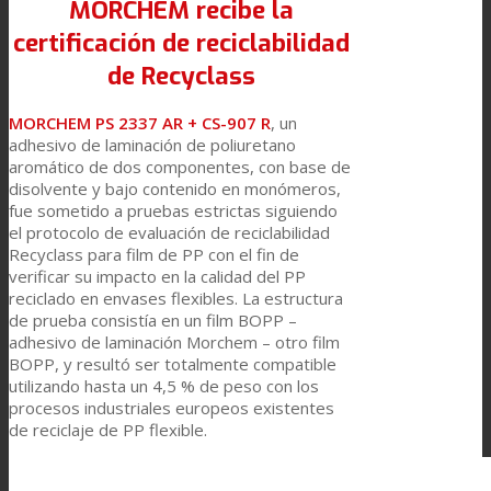
MORCHEM recibe la
certificación de reciclabilidad
de Recyclass
Laminación técnica
MORCHEM PS 2337 AR + CS-907 R
, un
adhesivo de laminación de poliuretano
Laminación textil
aromático de dos componentes, con base de
disolvente y bajo contenido en monómeros,
fue sometido a pruebas estrictas siguiendo
el protocolo de evaluación de reciclabilidad
Resinas de Poliuretano para tintas de impresión
Recyclass para film de PP con el fin de
verificar su impacto en la calidad del PP
reciclado en envases flexibles. La estructura
de prueba consistía en un film BOPP –
Innovación
adhesivo de laminación Morchem – otro film
BOPP, y resultó ser totalmente compatible
utilizando hasta un 4,5 % de peso con los
I+D
procesos industriales europeos existentes
de reciclaje de PP flexible.
Asistencia Técnica