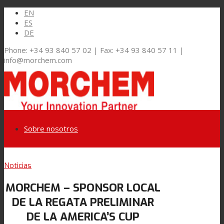
EN
ES
DE
Phone: +34 93 840 57 02 | Fax: +34 93 840 57 11 |
info@morchem.com
Sobre nosotros
Link to LinkedIn
Noticias
Mercados y Soluciones
MORCHEM – SPONSOR LOCAL
Link to Youtube
DE LA REGATA PRELIMINAR
Embalaje Flexible
DE LA AMERICA’S CUP