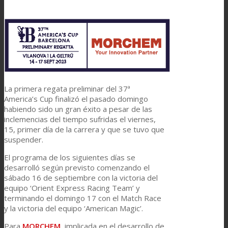
Link to Mail
Laminación de paneles
Laminación técnica
La primera regata preliminar del 37ª
Laminación textil
America’s Cup finalizó el pasado domingo
habiendo sido un gran éxito a pesar de las
inclemencias del tiempo sufridas el viernes,
15, primer día de la carrera y que se tuvo que
Resinas de Poliuretano para tintas de impresión
suspender.
El programa de los siguientes días se
desarrolló según previsto comenzando el
Innovación
sábado 16 de septiembre con la victoria del
equipo ‘Orient Express Racing Team’ y
terminando el domingo 17 con el Match Race
y la victoria del equipo ‘American Magic’.
I+D
Para
MORCHEM
, implicada en el desarrollo de