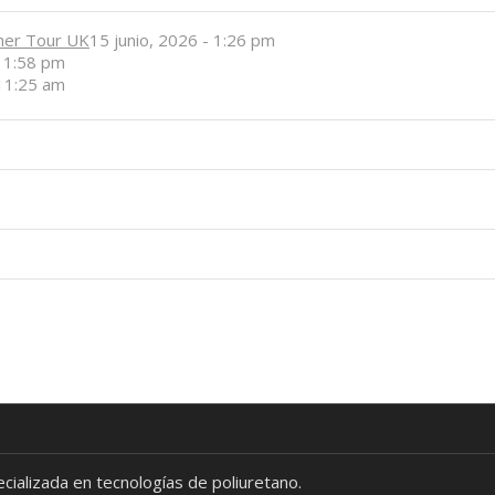
her Tour UK
15 junio, 2026 - 1:26 pm
- 1:58 pm
 11:25 am
alizada en tecnologías de poliuretano.