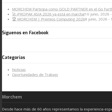
MORCHEM Participa como GOLD PARTNER en el Go Furt
🚀 ¡PROPAK ASIA 2026 ya está en marcha!
10 junio, 2026 
🏆 MORCHEM | Premios Computing 2026
8 junio, 2026 -
Síguenos en Facebook
Categorias
Noticias
Oportunidades de Trabajo
Morchem
Desde hace más de 60 años representamos la experiencia especi