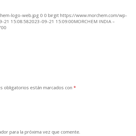
hem-logo-web.jpg
0
0
birgit
https://www.morchem.com/wp-
9-21 15:08:58
2023-09-21 15:09:00
MORCHEM INDIA –
700
s obligatorios están marcados con
*
ador para la próxima vez que comente.