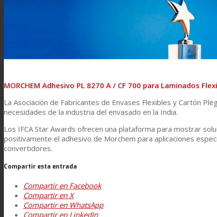
Laminación de paneles
Laminación técnica
Laminación textil
MORCHEM Adhesivo PL 8270 A / CF 700 para Laminados Flexi
La Asociación de Fabricantes de Envases Flexibles y Cartón Pleg
necesidades de la industria del envasado en la India.
Resinas de Poliuretano para tintas de impresión
Los IFCA Star Awards ofrecen una plataforma para mostrar soluc
positivamente el adhesivo de Morchem para aplicaciones especi
convertidores.
Innovación
Compartir esta entrada
Compartir en Facebook
I+D
Compartir en X
Compartir en WhatsApp
Compartir en LinkedIn