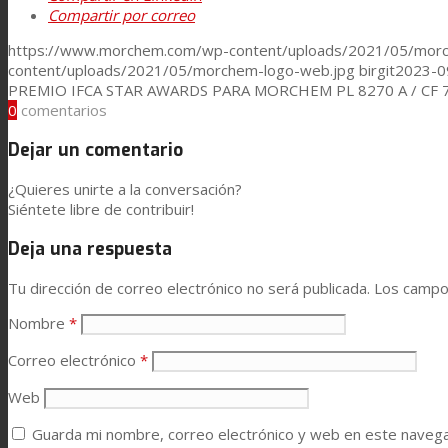
Compartir por correo
Asistencia Técnica
https://www.morchem.com/wp-content/uploads/2021/05/morc
content/uploads/2021/05/morchem-logo-web.jpg
birgit
2023-0
PREMIO IFCA STAR AWARDS PARA MORCHEM PL 8270 A / CF 
Prestaciones
0
comentarios
Dejar un comentario
Sostenibilidad
¿Quieres unirte a la conversación?
Siéntete libre de contribuir!
Carrera
Deja una respuesta
Tu dirección de correo electrónico no será publicada.
Los campo
Atención al Cliente
Nombre
*
Correo electrónico
*
Certificaciones
Web
Guarda mi nombre, correo electrónico y web en este naveg