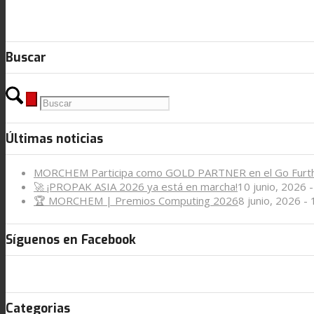
Noticias
Buscar
Contacto
Buscar
Últimas noticias
Menú
Menú
MORCHEM Participa como GOLD PARTNER en el Go Furt
🚀 ¡PROPAK ASIA 2026 ya está en marcha!
10 junio, 2026 
🏆 MORCHEM | Premios Computing 2026
8 junio, 2026 -
Síguenos en Facebook
Categorias