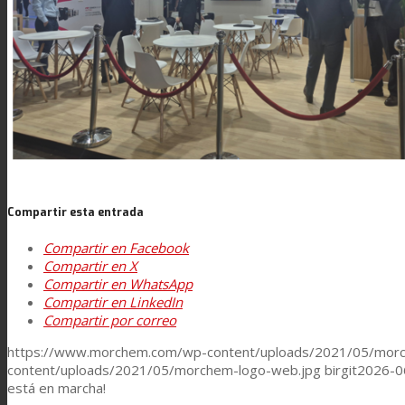
Asistencia Técnica
Prestaciones
Sostenibilidad
Compartir esta entrada
Carrera
Compartir en Facebook
Compartir en X
Compartir en WhatsApp
Atención al Cliente
Compartir en LinkedIn
Compartir por correo
https://www.morchem.com/wp-content/uploads/2021/05/morc
Certificaciones
content/uploads/2021/05/morchem-logo-web.jpg
birgit
2026-0
está en marcha!