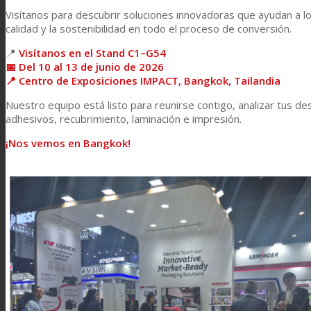
Laminación de paneles
Visítanos para descubrir soluciones innovadoras que ayudan a los
calidad y la sostenibilidad en todo el proceso de conversión.
📍
Visítanos en el Stand C1–G54
Laminación técnica
📅 Del 10 al 13 de junio de 2026
📍 Centro de Exposiciones IMPACT, Bangkok, Tailandia
Nuestro equipo está listo para reunirse contigo, analizar tus d
Laminación textil
adhesivos, recubrimiento, laminación e impresión.
¡Nos vemos en Bangkok!
Resinas de Poliuretano para tintas de impresión
Innovación
I+D