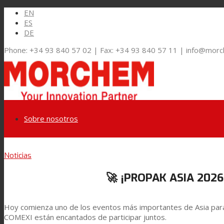
EN
ES
DE
Phone: +34 93 840 57 02 | Fax: +34 93 840 57 11 | info@mor
Sobre nosotros
Link to LinkedIn
Noticias
Mercados y Soluciones
🚀 ¡PROPAK ASIA 202
Link to Youtube
Embalaje Flexible
Hoy comienza uno de los eventos más importantes de Asia para
COMEXI están encantados de participar juntos.
Link to Mail