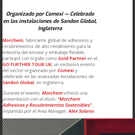
Link to Mail
Laminación de paneles
Organizado por Comexi — Celebrado
en las instalaciones de Sandon Global,
Inglaterra
Laminación técnica
Morchem
, fabricante global de adhesivos y
recubrimientos de alto rendimiento para la
industria del envase y embalaje flexible,
Laminación textil
participó con orgullo como
Gold Partner
en el
GO FURTHER TOUR UK
, un exclusivo evento
del sector organizado por
Comexi
y
celebrado en las avanzadas instalaciones de
Resinas de Poliuretano para tintas de impresión
Sandon Global
, en Inglaterra.
Durante el evento,
Morchem
ofreció una
presentación con el título:
“Morchem
Innovación
Adhesivos y Recubrimientos Sostenibles”
,
impartida por el Area Manager,
Alex Solano
.
I+D