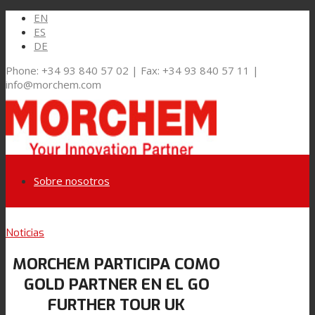
EN
ES
DE
Phone: +34 93 840 57 02 | Fax: +34 93 840 57 11 |
info@morchem.com
Sobre nosotros
Link to LinkedIn
Noticias
Mercados y Soluciones
MORCHEM PARTICIPA COMO
Link to Youtube
GOLD PARTNER EN EL GO
Embalaje Flexible
FURTHER TOUR UK