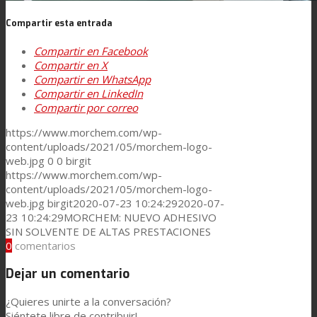
Compartir esta entrada
Noticias
Compartir en Facebook
Compartir en X
Compartir en WhatsApp
Contacto
Compartir en LinkedIn
Compartir por correo
https://www.morchem.com/wp-
Buscar
content/uploads/2021/05/morchem-logo-
web.jpg
0
0
birgit
https://www.morchem.com/wp-
Menú
Menú
content/uploads/2021/05/morchem-logo-
web.jpg
birgit
2020-07-23 10:24:29
2020-07-
23 10:24:29
MORCHEM: NUEVO ADHESIVO
SIN SOLVENTE DE ALTAS PRESTACIONES
0
comentarios
Dejar un comentario
¿Quieres unirte a la conversación?
Siéntete libre de contribuir!