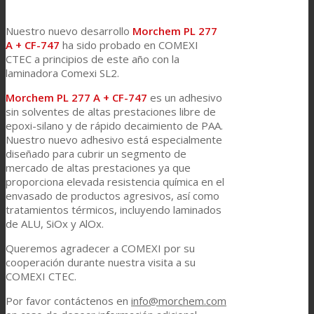
Link to Mail
Laminación de paneles
Nuestro nuevo desarrollo
Morchem PL 277
A + CF-747
ha sido probado en COMEXI
CTEC a principios de este año con la
laminadora Comexi SL2.
Laminación técnica
Morchem PL 277 A + CF-747
es un adhesivo
sin solventes de altas prestaciones libre de
epoxi-silano y de rápido decaimiento de PAA.
Laminación textil
Nuestro nuevo adhesivo está especialmente
diseñado para cubrir un segmento de
mercado de altas prestaciones ya que
proporciona elevada resistencia química en el
Resinas de Poliuretano para tintas de impresión
envasado de productos agresivos, así como
tratamientos térmicos, incluyendo laminados
de ALU, SiOx y AlOx.
Innovación
Queremos agradecer a COMEXI por su
cooperación durante nuestra visita a su
COMEXI CTEC.
I+D
Por favor contáctenos en
info@morchem.com