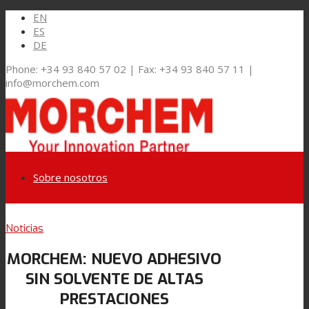
EN
ES
DE
Phone: +34 93 840 57 02 | Fax: +34 93 840 57 11 |
info@morchem.com
Sobre nosotros
Link to LinkedIn
Noticias
Mercados y Soluciones
MORCHEM: NUEVO ADHESIVO
Link to Youtube
SIN SOLVENTE DE ALTAS
Embalaje Flexible
PRESTACIONES