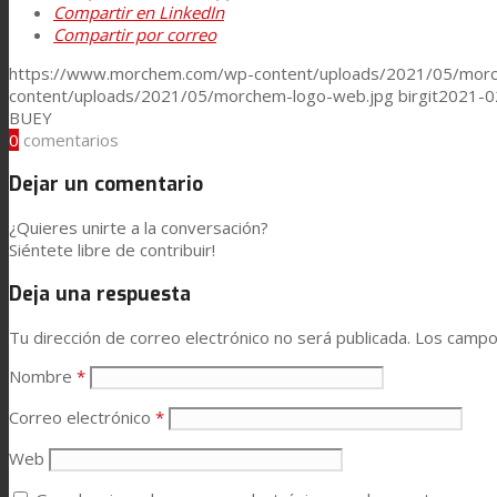
Compartir en LinkedIn
Compartir por correo
Noticias
https://www.morchem.com/wp-content/uploads/2021/05/morc
content/uploads/2021/05/morchem-logo-web.jpg
birgit
2021-0
BUEY
Contacto
0
comentarios
Dejar un comentario
Buscar
¿Quieres unirte a la conversación?
Siéntete libre de contribuir!
Deja una respuesta
Menú
Menú
Tu dirección de correo electrónico no será publicada.
Los campo
Nombre
*
Correo electrónico
*
Web