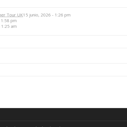
her Tour UK
15 junio, 2026 - 1:26 pm
- 1:58 pm
 11:25 am