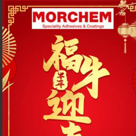
Link to Mail
Laminación de paneles
Laminación técnica
Laminación textil
Resinas de Poliuretano para tintas de impresión
Innovación
I+D