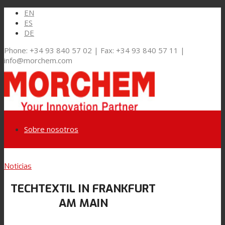
EN
ES
DE
Phone: +34 93 840 57 02 | Fax: +34 93 840 57 11 |
info@morchem.com
Sobre nosotros
Link to LinkedIn
Noticias
Mercados y Soluciones
TECHTEXTIL IN FRANKFURT
Link to Youtube
AM MAIN
Embalaje Flexible