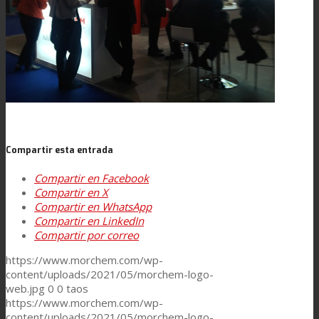
Noticias
Contacto
Buscar
Compartir esta entrada
Compartir en Facebook
Menú
Menú
Compartir en X
Compartir en WhatsApp
Compartir en LinkedIn
Compartir por correo
https://www.morchem.com/wp-
content/uploads/2021/05/morchem-logo-
web.jpg
0
0
taos
https://www.morchem.com/wp-
content/uploads/2021/05/morchem-logo-