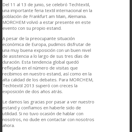
Del 11 al 13 de junio, se celebró Techtextil,
Link to Mail
una importante feria textil internacional en la
Laminación de paneles
población de Frankfurt am Main, Alemania.
MORCHEM volvió a estar presente en este
evento con su propio estand.
Laminación técnica
A pesar de la preocupante situación
económica de Europa, pudimos disfrutar de
una muy buena exposición con un buen nivel
Laminación textil
de asistencia a lo largo de sus tres días de
duración. Esta tendencia global quedó
reflejada en el número de visitas que
recibimos en nuestro estand, así como en la
Resinas de Poliuretano para tintas de impresión
alta calidad de los debates. Para MORCHEM,
Techtextil 2013 superó con creces la
exposición de dos años atrás.
Innovación
Le damos las gracias por pasar a ver nuestro
estand y confiamos en haberle sido de
utilidad. Si no tuvo ocasión de hablar con
nosotros, no dude en contactar con nosotros
I+D
ahora.