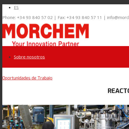
ES
Phone: +34 93 840 57 02 | Fax: +34 93 840 57 11 | info@mor
Sobre nosotros
Link to LinkedIn
Oportunidades de Trabajo
Mercados y Soluciones
REACT
Link to Youtube
Embalaje Flexible
Link to Mail
Laminación de paneles