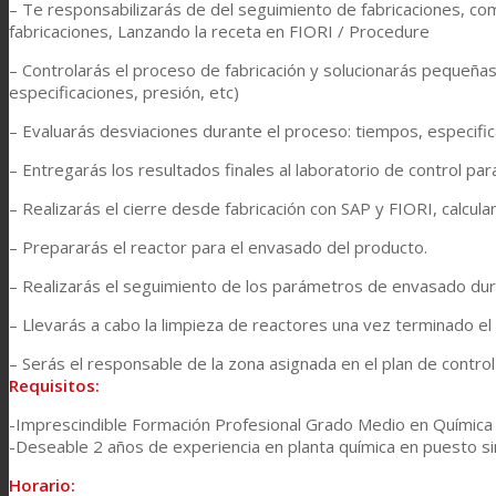
– Te responsabilizarás de del seguimiento de fabricaciones, c
fabricaciones, Lanzando la receta en FIORI / Procedure
Prestaciones
– Controlarás el proceso de fabricación y solucionarás pequeña
especificaciones, presión, etc)
– Evaluarás desviaciones durante el proceso: tiempos, especific
Sostenibilidad
– Entregarás los resultados finales al laboratorio de control para
– Realizarás el cierre desde fabricación con SAP y FIORI, calcu
Carrera
– Prepararás el reactor para el envasado del producto.
– Realizarás el seguimiento de los parámetros de envasado du
Atención al Cliente
– Llevarás a cabo la limpieza de reactores una vez terminado e
– Serás el responsable de la zona asignada en el plan de control
Requisitos:
Certificaciones
-Imprescindible Formación Profesional Grado Medio en Química In
-Deseable 2 años de experiencia en planta química en puesto sim
Noticias
Horario: