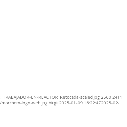
22_TRABAJADOR-EN-REACTOR_Retocada-scaled.jpg
2560
2411
/morchem-logo-web.jpg
birgit
2025-01-09 16:22:47
2025-02-