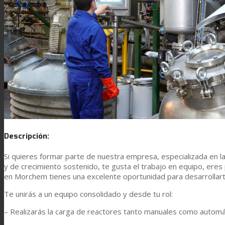
Laminación técnica
Laminación textil
Resinas de Poliuretano para tintas de impresión
Descripción:
Innovación
Si quieres formar parte de nuestra empresa, especializada en la
y de crecimiento sostenido, te gusta el trabajo en equipo, eres
I+D
en Morchem tienes una excelente oportunidad para desarrollart
Te unirás a un equipo consolidado y desde tu rol:
– Realizarás la carga de reactores tanto manuales como autom
Asistencia Técnica