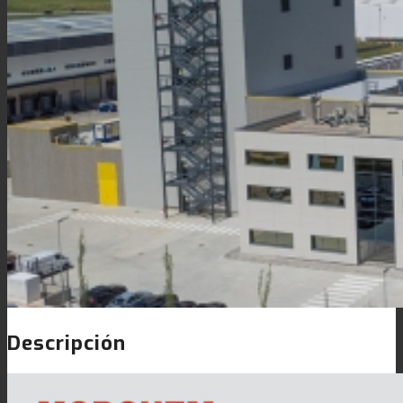
Link to Mail
Laminación de paneles
Laminación técnica
Laminación textil
Resinas de Poliuretano para tintas de impresión
Innovación
Descripción
I+D