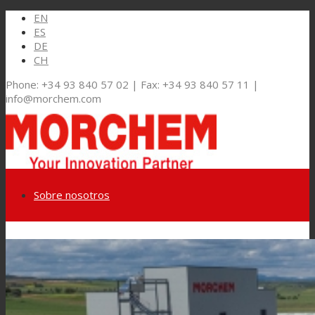
EN
ES
DE
CH
Phone: +34 93 840 57 02 | Fax: +34 93 840 57 11 |
info@morchem.com
Sobre nosotros
Link to LinkedIn
Mercados y Soluciones
Link to Youtube
Embalaje Flexible