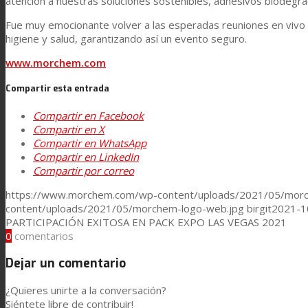
atención a nuestras soluciones sostenibles, adhesivos biodegrad
Fue muy emocionante volver a las esperadas reuniones en vivo 
Laminación técnica
higiene y salud, garantizando así un evento seguro.
www.morchem.com
Laminación textil
Compartir esta entrada
Compartir en Facebook
Compartir en X
Resinas de Poliuretano para tintas de impresión
Compartir en WhatsApp
Compartir en LinkedIn
Compartir por correo
Innovación
https://www.morchem.com/wp-content/uploads/2021/05/morc
content/uploads/2021/05/morchem-logo-web.jpg
birgit
2021-1
PARTICIPACIÓN EXITOSA EN PACK EXPO LAS VEGAS 2021
0
comentarios
I+D
Dejar un comentario
¿Quieres unirte a la conversación?
Asistencia Técnica
Siéntete libre de contribuir!