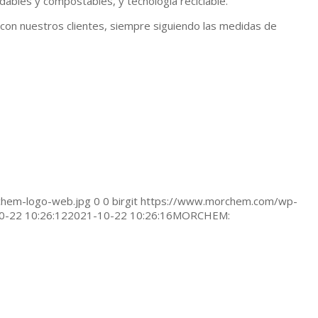
ables y compostables, y tecnología reciclable.
con nuestros clientes, siempre siguiendo las medidas de
hem-logo-web.jpg
0
0
birgit
https://www.morchem.com/wp-
0-22 10:26:12
2021-10-22 10:26:16
MORCHEM: