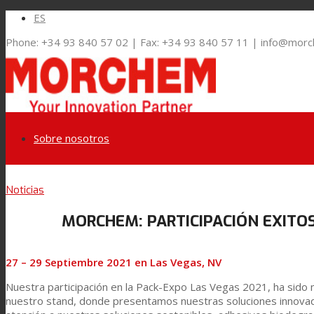
ES
Phone: +34 93 840 57 02 | Fax: +34 93 840 57 11 | info@mor
Sobre nosotros
Link to LinkedIn
Noticias
Mercados y Soluciones
MORCHEM: PARTICIPACIÓN EXITOS
Link to Youtube
Embalaje Flexible
27 – 29 Septiembre 2021 en Las Vegas, NV
Link to Mail
Nuestra participación en la Pack-Expo Las Vegas 2021, ha sido 
Laminación de paneles
nuestro stand, donde presentamos nuestras soluciones innovado