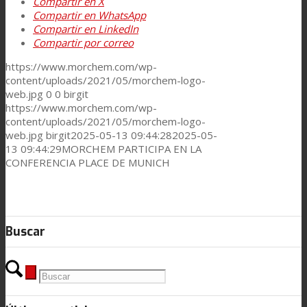
Compartir en X
Noticias
Compartir en WhatsApp
Compartir en LinkedIn
Compartir por correo
Contacto
https://www.morchem.com/wp-
content/uploads/2021/05/morchem-logo-
web.jpg
0
0
birgit
https://www.morchem.com/wp-
Buscar
content/uploads/2021/05/morchem-logo-
web.jpg
birgit
2025-05-13 09:44:28
2025-05-
13 09:44:29
MORCHEM PARTICIPA EN LA
CONFERENCIA PLACE DE MUNICH
Menú
Menú
Buscar