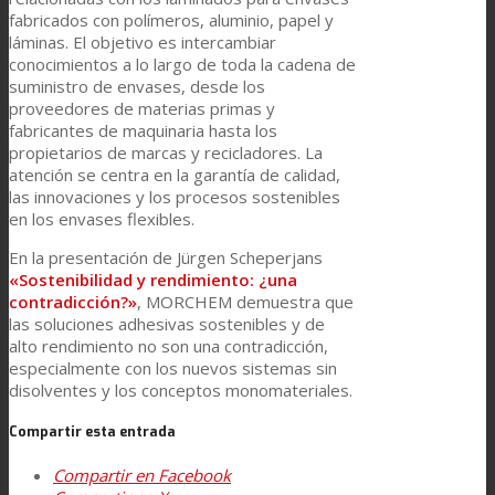
Asistencia Técnica
fabricados con polímeros, aluminio, papel y
láminas. El objetivo es intercambiar
conocimientos a lo largo de toda la cadena de
suministro de envases, desde los
Prestaciones
proveedores de materias primas y
fabricantes de maquinaria hasta los
propietarios de marcas y recicladores. La
atención se centra en la garantía de calidad,
Sostenibilidad
las innovaciones y los procesos sostenibles
en los envases flexibles.
En la presentación de Jürgen Scheperjans
Carrera
«Sostenibilidad y rendimiento: ¿una
contradicción?»
, MORCHEM demuestra que
las soluciones adhesivas sostenibles y de
alto rendimiento no son una contradicción,
Atención al Cliente
especialmente con los nuevos sistemas sin
disolventes y los conceptos monomateriales.
Certificaciones
Compartir esta entrada
Compartir en Facebook