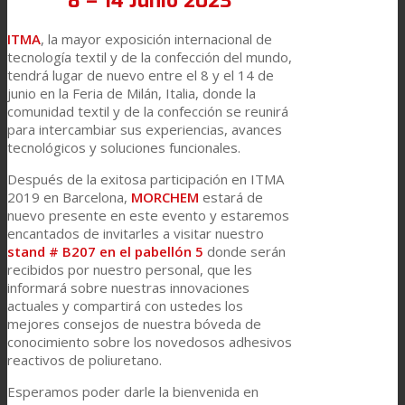
Laminación de paneles
ITMA
, la mayor exposición internacional de
tecnología textil y de la confección del mundo,
tendrá lugar de nuevo entre el 8 y el 14 de
Laminación técnica
junio en la Feria de Milán, Italia, donde la
comunidad textil y de la confección se reunirá
para intercambiar sus experiencias, avances
tecnológicos y soluciones funcionales.
Laminación textil
Después de la exitosa participación en ITMA
2019 en Barcelona,
MORCHEM
estará de
nuevo presente en este evento y estaremos
Resinas de Poliuretano para tintas de impresión
encantados de invitarles a visitar nuestro
stand # B207 en el pabellón 5
donde serán
recibidos por nuestro personal, que les
Innovación
informará sobre nuestras innovaciones
actuales y compartirá con ustedes los
mejores consejos de nuestra bóveda de
conocimiento sobre los novedosos adhesivos
I+D
reactivos de poliuretano.
Esperamos poder darle la bienvenida en