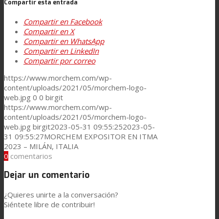
Compartir esta entrada
Noticias
Compartir en Facebook
Compartir en X
Compartir en WhatsApp
Contacto
Compartir en LinkedIn
Compartir por correo
https://www.morchem.com/wp-
Buscar
content/uploads/2021/05/morchem-logo-
web.jpg
0
0
birgit
https://www.morchem.com/wp-
content/uploads/2021/05/morchem-logo-
Menú
Menú
web.jpg
birgit
2023-05-31 09:55:25
2023-05-
31 09:55:27
MORCHEM EXPOSITOR EN ITMA
2023 – MILÁN, ITALIA
0
comentarios
Dejar un comentario
¿Quieres unirte a la conversación?
Siéntete libre de contribuir!