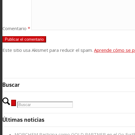
Contacto
Comentario
*
Buscar
Este sitio usa Akismet para reducir el spam.
Aprende cómo se pr
Menú
Menú
Buscar
Últimas noticias
MORCHEM Participa como GOLD PARTNER en el Go Furt