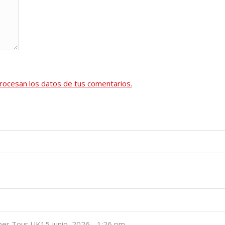
ocesan los datos de tus comentarios.
her Tour UK
15 junio, 2026 - 1:26 pm