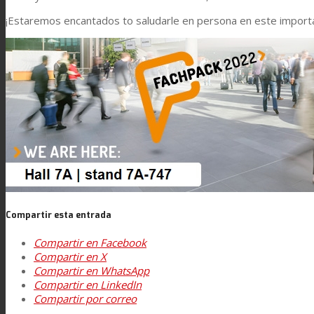
¡Estaremos encantados to saludarle en persona en este import
Laminación técnica
Laminación textil
Resinas de Poliuretano para tintas de impresión
Innovación
Compartir esta entrada
Compartir en Facebook
I+D
Compartir en X
Compartir en WhatsApp
Compartir en LinkedIn
Asistencia Técnica
Compartir por correo