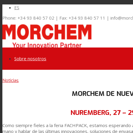
ES
Phone: +34 93 840 57 02 | Fax: +34 93 840 57 11 | info@mor
Sobre nosotros
Link to LinkedIn
Noticias
Mercados y Soluciones
MORCHEM DE NUEV
Link to Youtube
Embalaje Flexible
NUREMBERG, 27 – 2
Link to Mail
Como siempre fieles a la feria FACHPACK, estamos esperando a 
Laminación de paneles
mano y hablar de las últimas innovaciones, soluciones de envas