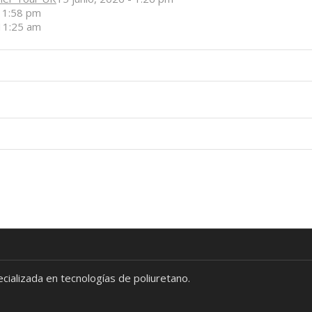
- 1:58 pm
 11:25 am
alizada en tecnologías de poliuretano.