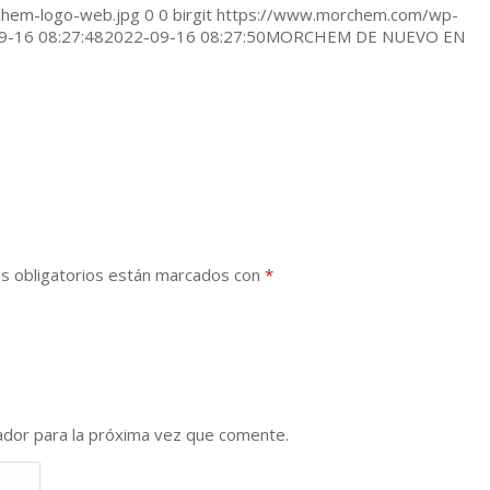
hem-logo-web.jpg
0
0
birgit
https://www.morchem.com/wp-
9-16 08:27:48
2022-09-16 08:27:50
MORCHEM DE NUEVO EN
s obligatorios están marcados con
*
ador para la próxima vez que comente.