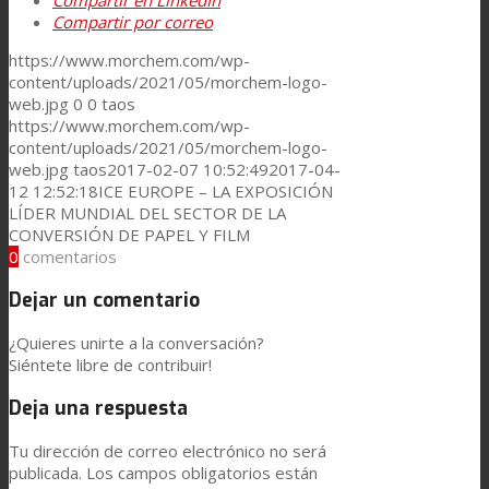
Compartir en LinkedIn
Compartir por correo
Noticias
https://www.morchem.com/wp-
content/uploads/2021/05/morchem-logo-
web.jpg
0
0
taos
Contacto
https://www.morchem.com/wp-
content/uploads/2021/05/morchem-logo-
web.jpg
taos
2017-02-07 10:52:49
2017-04-
12 12:52:18
ICE EUROPE – LA EXPOSICIÓN
Buscar
LÍDER MUNDIAL DEL SECTOR DE LA
CONVERSIÓN DE PAPEL Y FILM
0
comentarios
Menú
Menú
Dejar un comentario
¿Quieres unirte a la conversación?
Siéntete libre de contribuir!
Deja una respuesta
Tu dirección de correo electrónico no será
publicada.
Los campos obligatorios están