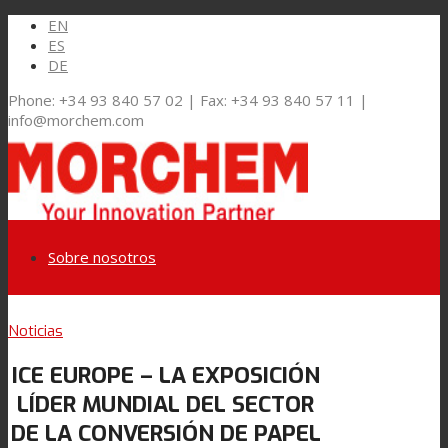
EN
ES
DE
Phone: +34 93 840 57 02 | Fax: +34 93 840 57 11 |
info@morchem.com
Sobre nosotros
Link to LinkedIn
Noticias
Mercados y Soluciones
ICE EUROPE – LA EXPOSICIÓN
Link to Youtube
LÍDER MUNDIAL DEL SECTOR
Embalaje Flexible
DE LA CONVERSIÓN DE PAPEL