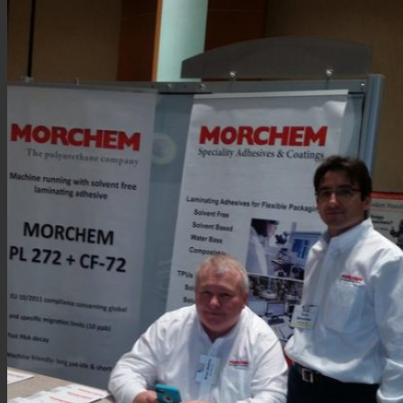
Link to Mail
Laminación de paneles
Laminación técnica
Laminación textil
Resinas de Poliuretano para tintas de impresión
Innovación
I+D