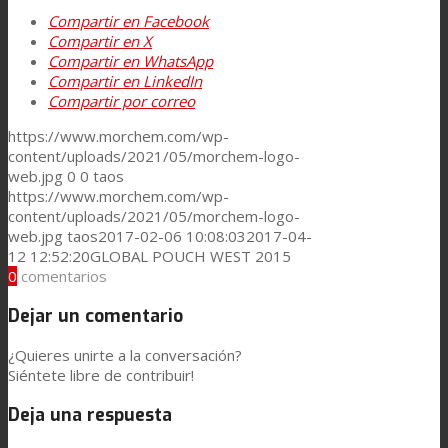
Compartir en Facebook
Noticias
Compartir en X
Compartir en WhatsApp
Compartir en LinkedIn
Compartir por correo
Contacto
https://www.morchem.com/wp-
content/uploads/2021/05/morchem-logo-
web.jpg
0
0
taos
Buscar
https://www.morchem.com/wp-
content/uploads/2021/05/morchem-logo-
web.jpg
taos
2017-02-06 10:08:03
2017-04-
12 12:52:20
GLOBAL POUCH WEST 2015
Menú
Menú
0
comentarios
Dejar un comentario
¿Quieres unirte a la conversación?
Siéntete libre de contribuir!
Deja una respuesta