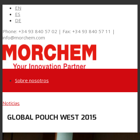
EN
ES
DE
Phone: +34 93 840 57 02 | Fax: +34 93 840 57 11 |
info@morchem.com
Sobre nosotros
Link to LinkedIn
Noticias
Mercados y Soluciones
GLOBAL POUCH WEST 2015
Link to Youtube
Embalaje Flexible