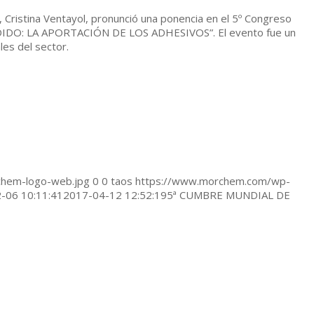
ristina Ventayol, pronunció una ponencia en el 5º Congreso
ÑADIDO: LA APORTACIÓN DE LOS ADHESIVOS”. El evento fue un
les del sector.
hem-logo-web.jpg
0
0
taos
https://www.morchem.com/wp-
-06 10:11:41
2017-04-12 12:52:19
5ª CUMBRE MUNDIAL DE