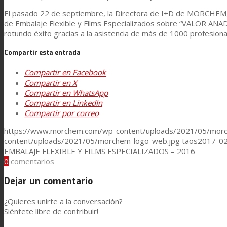
Asistencia Técnica
El pasado 22 de septiembre, la Directora de I+D de MORCHEM, C
de Embalaje Flexible y Films Especializados sobre “VALOR A
rotundo éxito gracias a la asistencia de más de 1000 profesiona
Prestaciones
Compartir esta entrada
Compartir en Facebook
Compartir en X
Sostenibilidad
Compartir en WhatsApp
Compartir en LinkedIn
Compartir por correo
Carrera
https://www.morchem.com/wp-content/uploads/2021/05/morc
content/uploads/2021/05/morchem-logo-web.jpg
taos
2017-02
EMBALAJE FLEXIBLE Y FILMS ESPECIALIZADOS – 2016
Atención al Cliente
0
comentarios
Dejar un comentario
Certificaciones
¿Quieres unirte a la conversación?
Siéntete libre de contribuir!