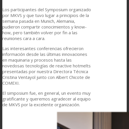
Los participantes del Symposium organizado
por MKVS y que tuvo lugar a principios de la
Laminación técnica
semana pasada en Munich, Alemania,
pudieron compartir conocimientos y know-
how, pero también volver por fin a las
reuniones cara a cara.
Laminación textil
Las interesantes conferencias ofrecieron
información desde las últimas innovaciones
en maquinaria y procesos hasta las
Resinas de Poliuretano para tintas de impresión
novedosas tecnologías de reactive hotmelts
presentadas por nuestra Directora Técnica
Cristina Ventayol junto con Albert Chicote de
COMEXI.
Innovación
El simposium fue, en general, un evento muy
gratificante y queremos agradecer al equipo
de MKVS por la excelente organización.
I+D
Asistencia Técnica